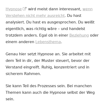
In
Hypnose
wird meist dann interessant,
wenn
neuem
Verstehen nicht mehr ausreicht
. Du hast
Fenster
analysiert. Du hast es ausgesprochen. Du weißt
öffnen
eigentlich, was richtig wäre – und handelst
trotzdem anders. Egal ob in einer
Beziehung
oder
einem anderen
Lebensthema
.
Genau hier setzt Hypnose an. Sie arbeitet mit
dem Teil in dir, der Muster steuert, bevor der
Verstand eingreift. Ruhig, konzentriert und in
sicherem Rahmen.
Sie kann Teil des Prozesses sein. Bei manchen
Themen kann auch die Hypnose selbst der Weg
sein.