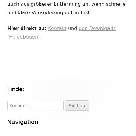
auch aus größerer Entfernung an, wenn schnelle
und klare Veränderung gefragt ist.
Hier direkt zu:
Kontakt
und
den Downloads
(Fragebögen)
Finde:
Haupt-
Seitenleiste
Suchen
nach:
Navigation