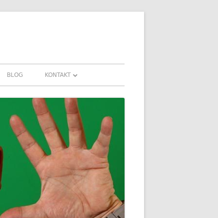
BLOG
KONTAKT
KONTAKT
AHRUNGEN UND
DOWNLOADS
FAQ
DATENSCHUTZ
IMPRESSUM