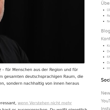
Übe
Ü
R
N
Blo
Kon
K
D
F
D
I
 – für Menschen aus der Region und für
dem gesamten deutschsprachigen Raum, die
Soc
en, sondern nachhaltig von innen heraus
New
You
eressant,
wenn Verstehen nicht mehr
Ins
Du hast es ausgesprochen. Du weißt eigentlich,