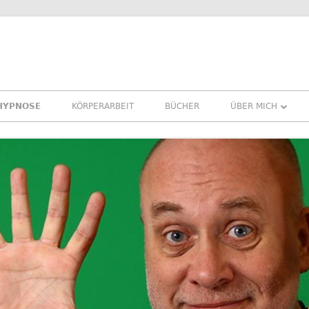
HYPNOSE
KÖRPERARBEIT
BÜCHER
ÜBER MICH
ÜBER MICH
REFERENZEN ERF
PRESSE
NEWSLETTER