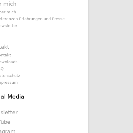
r mich
ber mich
eferenzen Erfahrungen und Presse
ewsletter
g
takt
ontakt
ownloads
AQ
atenschutz
mpressum
ial Media
sletter
Tube
tagram