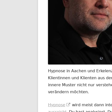
Hypnose in Aachen und Erkelenz
Klientinnen und Klienten aus 
innere Muster nicht nur versteh
verändern möchten.
In
Hypnose
wird meist dann int
neuem
ausreicht
. Du hast analysiert. 