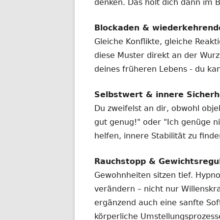
denken. Das holt dich dann im B
Blockaden & wiederkehrend
Gleiche Konflikte, gleiche Reakt
diese Muster direkt an der Wurze
deines früheren Lebens - du ka
Selbstwert & innere Sicherh
Du zweifelst an dir, obwohl objek
gut genug!" oder "Ich genüge ni
helfen, innere Stabilität zu fin
Rauchstopp & Gewichtsregul
Gewohnheiten sitzen tief. Hypn
verändern – nicht nur Willenskr
ergänzend auch eine sanfte So
körperliche Umstellungsprozess