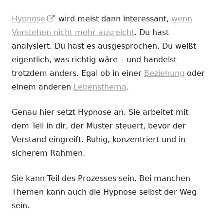
In
Hypnose
wird meist dann interessant,
wenn
neuem
Verstehen nicht mehr ausreicht
. Du hast
Fenster
analysiert. Du hast es ausgesprochen. Du weißt
öffnen
eigentlich, was richtig wäre – und handelst
trotzdem anders. Egal ob in einer
Beziehung
oder
einem anderen
Lebensthema
.
Genau hier setzt Hypnose an. Sie arbeitet mit
dem Teil in dir, der Muster steuert, bevor der
Verstand eingreift. Ruhig, konzentriert und in
sicherem Rahmen.
Sie kann Teil des Prozesses sein. Bei manchen
Themen kann auch die Hypnose selbst der Weg
sein.