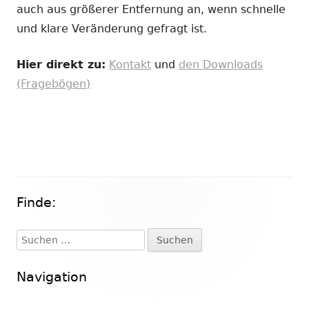
auch aus größerer Entfernung an, wenn schnelle
und klare Veränderung gefragt ist.
Hier direkt zu:
Kontakt
und
den Downloads
(Fragebögen)
Finde:
Haupt-
Seitenleiste
Suchen
nach:
Navigation