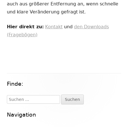
auch aus größerer Entfernung an, wenn schnelle
und klare Veränderung gefragt ist.
Hier direkt zu:
Kontakt
und
den Downloads
(Fragebögen)
Finde:
Haupt-
Seitenleiste
Suchen
nach:
Navigation