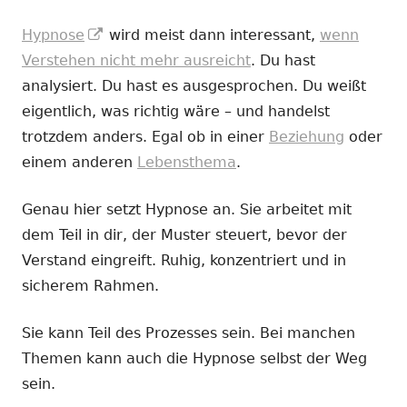
In
Hypnose
wird meist dann interessant,
wenn
neuem
Verstehen nicht mehr ausreicht
. Du hast
Fenster
analysiert. Du hast es ausgesprochen. Du weißt
öffnen
eigentlich, was richtig wäre – und handelst
trotzdem anders. Egal ob in einer
Beziehung
oder
einem anderen
Lebensthema
.
Genau hier setzt Hypnose an. Sie arbeitet mit
dem Teil in dir, der Muster steuert, bevor der
Verstand eingreift. Ruhig, konzentriert und in
sicherem Rahmen.
Sie kann Teil des Prozesses sein. Bei manchen
Themen kann auch die Hypnose selbst der Weg
sein.