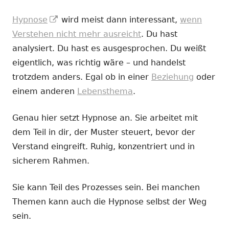
In
Hypnose
wird meist dann interessant,
wenn
neuem
Verstehen nicht mehr ausreicht
. Du hast
Fenster
analysiert. Du hast es ausgesprochen. Du weißt
öffnen
eigentlich, was richtig wäre – und handelst
trotzdem anders. Egal ob in einer
Beziehung
oder
einem anderen
Lebensthema
.
Genau hier setzt Hypnose an. Sie arbeitet mit
dem Teil in dir, der Muster steuert, bevor der
Verstand eingreift. Ruhig, konzentriert und in
sicherem Rahmen.
Sie kann Teil des Prozesses sein. Bei manchen
Themen kann auch die Hypnose selbst der Weg
sein.