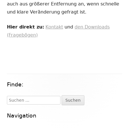
auch aus größerer Entfernung an, wenn schnelle
und klare Veränderung gefragt ist.
Hier direkt zu:
Kontakt
und
den Downloads
(Fragebögen)
Finde:
Haupt-
Seitenleiste
Suchen
nach:
Navigation