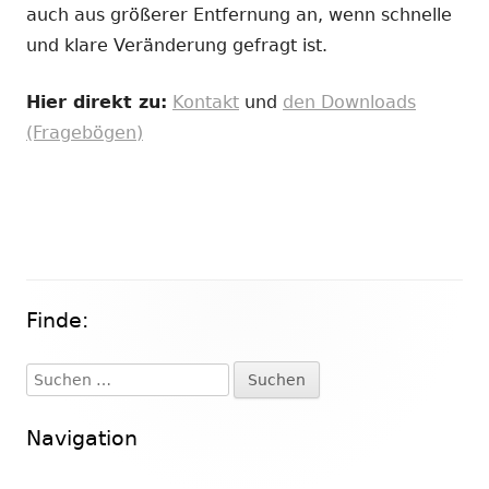
auch aus größerer Entfernung an, wenn schnelle
und klare Veränderung gefragt ist.
Hier direkt zu:
Kontakt
und
den Downloads
(Fragebögen)
Finde:
Haupt-
Seitenleiste
Suchen
nach:
Navigation