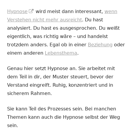
In
Hypnose
wird meist dann interessant,
wenn
neuem
Verstehen nicht mehr ausreicht
. Du hast
Fenster
analysiert. Du hast es ausgesprochen. Du weißt
öffnen
eigentlich, was richtig wäre – und handelst
trotzdem anders. Egal ob in einer
Beziehung
oder
einem anderen
Lebensthema
.
Genau hier setzt Hypnose an. Sie arbeitet mit
dem Teil in dir, der Muster steuert, bevor der
Verstand eingreift. Ruhig, konzentriert und in
sicherem Rahmen.
Sie kann Teil des Prozesses sein. Bei manchen
Themen kann auch die Hypnose selbst der Weg
sein.