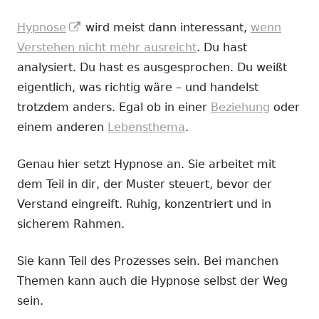
In
Hypnose
wird meist dann interessant,
wenn
neuem
Verstehen nicht mehr ausreicht
. Du hast
Fenster
analysiert. Du hast es ausgesprochen. Du weißt
öffnen
eigentlich, was richtig wäre – und handelst
trotzdem anders. Egal ob in einer
Beziehung
oder
einem anderen
Lebensthema
.
Genau hier setzt Hypnose an. Sie arbeitet mit
dem Teil in dir, der Muster steuert, bevor der
Verstand eingreift. Ruhig, konzentriert und in
sicherem Rahmen.
Sie kann Teil des Prozesses sein. Bei manchen
Themen kann auch die Hypnose selbst der Weg
sein.