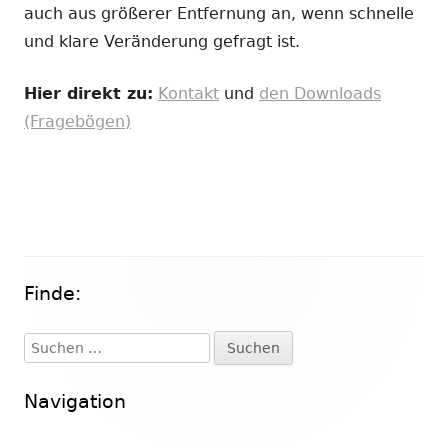
auch aus größerer Entfernung an, wenn schnelle
und klare Veränderung gefragt ist.
Hier direkt zu:
Kontakt
und
den Downloads
(Fragebögen)
Finde:
Haupt-
Seitenleiste
Suchen
nach:
Navigation