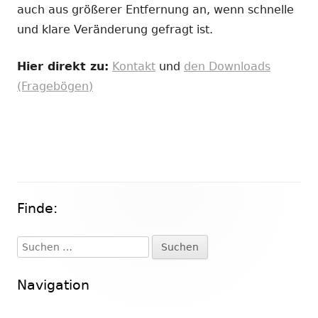
auch aus größerer Entfernung an, wenn schnelle
und klare Veränderung gefragt ist.
Hier direkt zu:
Kontakt
und
den Downloads
(Fragebögen)
Finde:
Haupt-
Seitenleiste
Suchen
nach:
Navigation