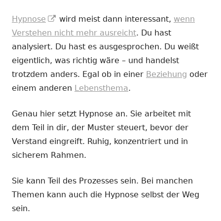
In
Hypnose
wird meist dann interessant,
wenn
neuem
Verstehen nicht mehr ausreicht
. Du hast
Fenster
analysiert. Du hast es ausgesprochen. Du weißt
öffnen
eigentlich, was richtig wäre – und handelst
trotzdem anders. Egal ob in einer
Beziehung
oder
einem anderen
Lebensthema
.
Genau hier setzt Hypnose an. Sie arbeitet mit
dem Teil in dir, der Muster steuert, bevor der
Verstand eingreift. Ruhig, konzentriert und in
sicherem Rahmen.
Sie kann Teil des Prozesses sein. Bei manchen
Themen kann auch die Hypnose selbst der Weg
sein.