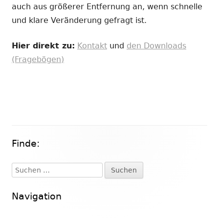
auch aus größerer Entfernung an, wenn schnelle
und klare Veränderung gefragt ist.
Hier direkt zu:
Kontakt
und
den Downloads
(Fragebögen)
Finde:
Haupt-
Seitenleiste
Suchen
nach:
Navigation