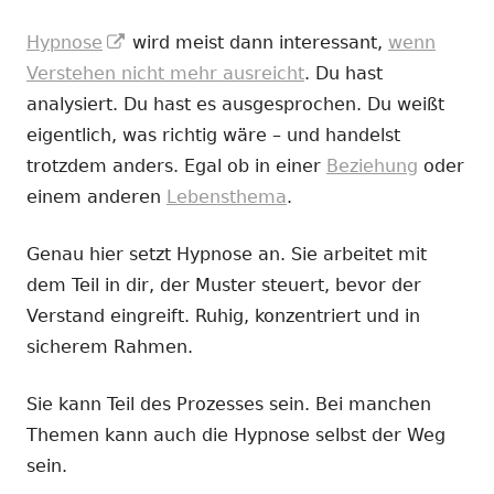
In
Hypnose
wird meist dann interessant,
wenn
neuem
Verstehen nicht mehr ausreicht
. Du hast
Fenster
analysiert. Du hast es ausgesprochen. Du weißt
öffnen
eigentlich, was richtig wäre – und handelst
trotzdem anders. Egal ob in einer
Beziehung
oder
einem anderen
Lebensthema
.
Genau hier setzt Hypnose an. Sie arbeitet mit
dem Teil in dir, der Muster steuert, bevor der
Verstand eingreift. Ruhig, konzentriert und in
sicherem Rahmen.
Sie kann Teil des Prozesses sein. Bei manchen
Themen kann auch die Hypnose selbst der Weg
sein.