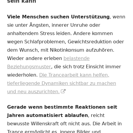
sein kann
Viele Menschen suchen Unterstützung
, wenn
sie unter Ängsten, innerer Unruhe oder
anhaltendem Stress leiden. Andere kommen
wegen Schlafproblemen, Gewichtsreduktion oder
dem Wunsch, mit Nikotinkonsum aufzuhören.
Wieder andere erleben
belastende
Beziehungsmuster
, die sich trotz Einsicht immer
wiederholen.
Die Trancearbeit kann helfen,
tieferliegende Dynamiken sichtbar zu machen
In
und neu auszurichten.
neuem
Gerade wenn bestimmte Reaktionen seit
Fenster
Jahren automatisiert ablaufen
, reicht
öffnen
bewusste Willenskraft oft nicht aus. Die Arbeit in
Trance ermöglicht es, innere Bilder und