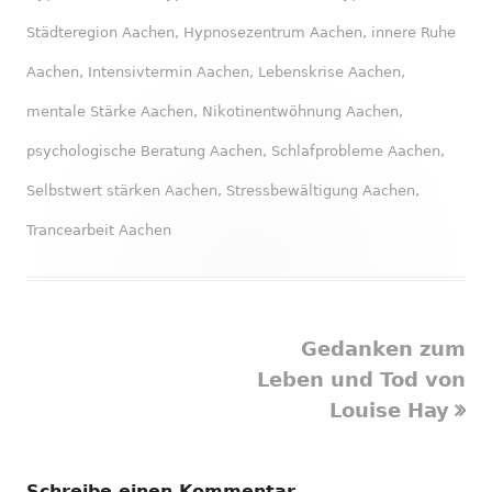
Städteregion Aachen
,
Hypnosezentrum Aachen
,
innere Ruhe
Aachen
,
Intensivtermin Aachen
,
Lebenskrise Aachen
,
mentale Stärke Aachen
,
Nikotinentwöhnung Aachen
,
psychologische Beratung Aachen
,
Schlafprobleme Aachen
,
Selbstwert stärken Aachen
,
Stressbewältigung Aachen
,
Trancearbeit Aachen
Nächster
Gedanken zum
Beitragsnavigation
Beitrag
Leben und Tod von
Louise Hay
Schreibe einen Kommentar