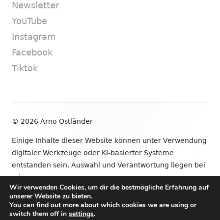
Newsletter
YouTube
Instagram
Facebook
Tiktok
Footer
© 2026 Arno Ostländer
Inhalt
Einige Inhalte dieser Website können unter Verwendung
digitaler Werkzeuge oder KI-basierter Systeme
entstanden sein. Auswahl und Verantwortung liegen bei
mir.
Wir verwenden Cookies, um dir die bestmögliche Erfahrung auf
unserer Website zu bieten.
•
Verwendet
Tiny Framework
•
Anmelden
You can find out more about which cookies we are using or
switch them off in
settings
.
Newsletter
YouTube
Instagram
Facebook
Tik