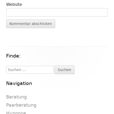
Website
Finde:
Haupt-
Seitenleiste
Suchen
nach:
Navigation
Beratung
Paarberatung
Hypnose