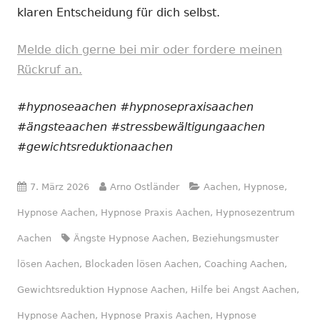
klaren Entscheidung für dich selbst.
Melde dich gerne bei mir oder fordere meinen
Rückruf an.
#hypnoseaachen #hypnosepraxisaachen
#ängsteaachen #stressbewältigungaachen
#gewichtsreduktionaachen
Veröffentlicht
Autor
Kategorien
7. März 2026
Arno Ostländer
Aachen
,
Hypnose
,
am
Hypnose Aachen
,
Hypnose Praxis Aachen
,
Hypnosezentrum
Schlagwörter
Aachen
Ängste Hypnose Aachen
,
Beziehungsmuster
lösen Aachen
,
Blockaden lösen Aachen
,
Coaching Aachen
,
Gewichtsreduktion Hypnose Aachen
,
Hilfe bei Angst Aachen
,
Hypnose Aachen
,
Hypnose Praxis Aachen
,
Hypnose