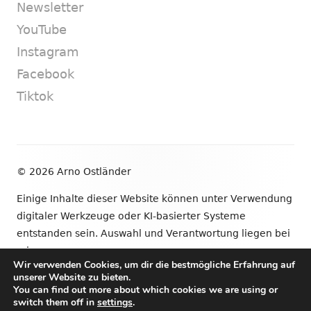
Newsletter
YouTube
Instagram
Facebook
Tiktok
Footer
© 2026 Arno Ostländer
Inhalt
Einige Inhalte dieser Website können unter Verwendung
digitaler Werkzeuge oder KI-basierter Systeme
entstanden sein. Auswahl und Verantwortung liegen bei
mir.
Wir verwenden Cookies, um dir die bestmögliche Erfahrung auf
unserer Website zu bieten.
•
Verwendet
Tiny Framework
•
Anmelden
You can find out more about which cookies we are using or
switch them off in
settings
.
Newsletter
YouTube
Instagram
Facebook
Tik