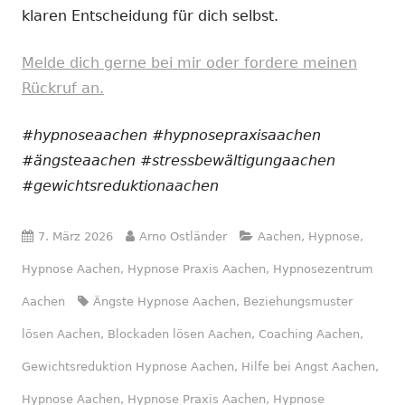
klaren Entscheidung für dich selbst.
Melde dich gerne bei mir oder fordere meinen
Rückruf an.
#hypnoseaachen #hypnosepraxisaachen
#ängsteaachen #stressbewältigungaachen
#gewichtsreduktionaachen
Veröffentlicht
Autor
Kategorien
7. März 2026
Arno Ostländer
Aachen
,
Hypnose
,
am
Hypnose Aachen
,
Hypnose Praxis Aachen
,
Hypnosezentrum
Schlagwörter
Aachen
Ängste Hypnose Aachen
,
Beziehungsmuster
lösen Aachen
,
Blockaden lösen Aachen
,
Coaching Aachen
,
Gewichtsreduktion Hypnose Aachen
,
Hilfe bei Angst Aachen
,
Hypnose Aachen
,
Hypnose Praxis Aachen
,
Hypnose