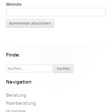
Website
Finde:
Haupt-
Seitenleiste
Suchen
nach:
Navigation
Beratung
Paarberatung
Hypnose