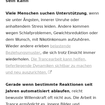
sein kann
Viele Menschen suchen Unterstützung
, wenn
sie unter Ängsten, innerer Unruhe oder
anhaltendem Stress leiden. Andere kommen
wegen Schlafproblemen, Gewichtsreduktion oder
dem Wunsch, mit Nikotinkonsum aufzuhören.
Wieder andere erleben
belastende
Beziehungsmuster
, die sich trotz Einsicht immer
wiederholen.
Die Trancearbeit kann helfen,
tieferliegende Dynamiken sichtbar zu machen
In
und neu auszurichten.
neuem
Gerade wenn bestimmte Reaktionen seit
Fenster
Jahren automatisiert ablaufen
, reicht
öffnen
bewusste Willenskraft oft nicht aus. Die Arbeit in
Trance ermöglicht es, innere Bilder und