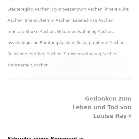
Städteregion Aachen
,
Hypnosezentrum Aachen
,
innere Ruhe
Aachen
,
Intensivtermin Aachen
,
Lebenskrise Aachen
,
mentale Stärke Aachen
,
Nikotinentwöhnung Aachen
,
psychologische Beratung Aachen
,
Schlafprobleme Aachen
,
Selbstwert stärken Aachen
,
Stressbewältigung Aachen
,
Trancearbeit Aachen
Nächster
Gedanken zum
Beitragsnavigation
Beitrag
Leben und Tod von
Louise Hay
Schreibe einen Kommentar