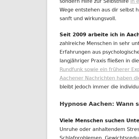
sondern Hilfe zur Selbsthilfe
in 
Wege entstehen aus dir selbst h
sanft und wirkungsvoll.
Seit 2009 arbeite ich in Aa
zahlreiche Menschen in sehr unt
Erfahrungen aus psychologische
langjähriger Praxis fließen in die
Rundfunk sowie ein früherer Ex
Aachener Nachrichten haben diese
bleibt jedoch immer die individ
Hypnose Aachen: Wann si
Viele Menschen suchen Unt
Unruhe oder anhaltendem Stre
Schlafproblemen, Gewichtsredu