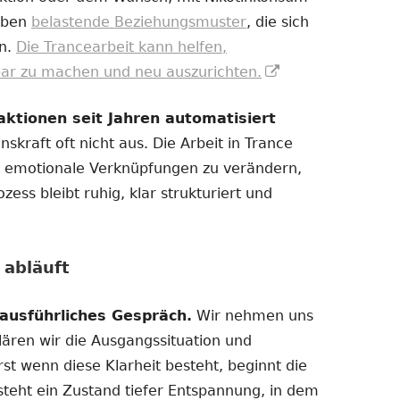
eben
belastende Beziehungsmuster
, die sich
en.
Die Trancearbeit kann helfen,
In
bar zu machen und neu auszurichten.
neuem
tionen seit Jahren automatisiert
Fenster
nskraft oft nicht aus. Die Arbeit in Trance
öffnen
nd emotionale Verknüpfungen zu verändern,
ess bleibt ruhig, klar strukturiert und
 abläuft
ausführliches Gespräch.
Wir nehmen uns
klären wir die Ausgangssituation und
Erst wenn diese Klarheit besteht, beginnt die
tsteht ein Zustand tiefer Entspannung, in dem