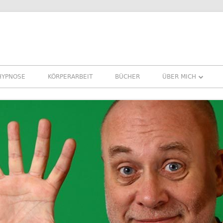
HYPNOSE
KÖRPERARBEIT
BÜCHER
ÜBER MICH
ÜBER MICH
REFERENZEN ERFA
PRESSE
NEWSLETTER