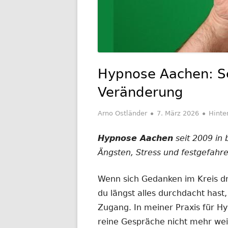
Hypnose Aachen: Se
Veränderung
Autor
Veröffentlicht
Arno Ostländer
7. März 2026
Hinte
am
Hypnose Aachen
seit 2009 in 
Ängsten, Stress und festgefahr
Wenn sich Gedanken im Kreis d
du längst alles durchdacht has
Zugang. In meiner Praxis für H
reine Gespräche nicht mehr we