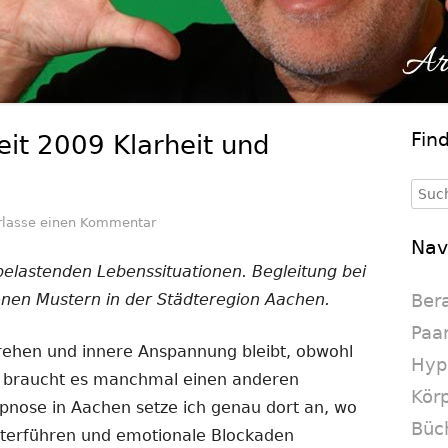
Fin
it 2009 Klarheit und
Ha
Se
Such
nach
zu Hypnose Aachen: Seit 2009 Klarheit und 
rlasse einen Kommentar
Nav
belastenden Lebenssituationen. Begleitung bei
enen Mustern in der Städteregion Aachen.
Ber
Paa
rehen und innere Anspannung bleibt, obwohl
Hyp
t, braucht es manchmal einen anderen
Körp
ypnose in Aachen setze ich genau dort an, wo
Büc
iterführen und emotionale Blockaden