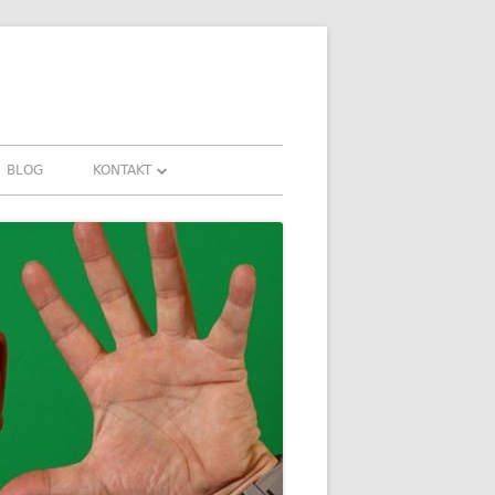
BLOG
KONTAKT
KONTAKT
HRUNGEN UND
DOWNLOADS
FAQ
DATENSCHUTZ
IMPRESSUM