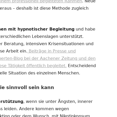
einem professionell begleiteten Rahmen
. Neue
eraus – deshalb ist diese Methode zugleich
chen mit hypnotischer Begleitung
und habe
erschiedlichen Lebenslagen unterstützt.
r Beratung, intensiven Krisensituationen und
se Arbeit ein.
Beiträge in Presse und
perten-Blog bei der Aachener Zeitung und den
 Tätigkeit öffentlich begleitet.
Entscheidend
uelle Situation des einzelnen Menschen.
e sinnvoll sein kann
erstützung
, wenn sie unter Ängsten, innerer
ss leiden. Andere kommen wegen
ktion oder dem Wunsch, mit Nikotinkonsum