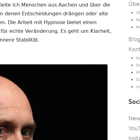
Übe
gleite ich Menschen aus Aachen und über die
Ü
 in denen Entscheidungen drängen oder alte
R
en. Die Arbeit mit Hypnose bietet einen
N
 für echte Veränderung. Es geht um Klarheit,
Blo
nere Stabilität.
Kon
K
D
F
D
I
Soc
New
You
Ins