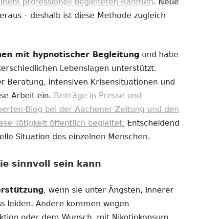
einem professionell begleiteten Rahmen
. Neue
eraus – deshalb ist diese Methode zugleich
chen mit hypnotischer Begleitung
und habe
erschiedlichen Lebenslagen unterstützt.
r Beratung, intensiven Krisensituationen und
se Arbeit ein.
Beiträge in Presse und
perten-Blog bei der Aachener Zeitung und den
 Tätigkeit öffentlich begleitet.
Entscheidend
uelle Situation des einzelnen Menschen.
e sinnvoll sein kann
erstützung
, wenn sie unter Ängsten, innerer
ss leiden. Andere kommen wegen
ktion oder dem Wunsch, mit Nikotinkonsum