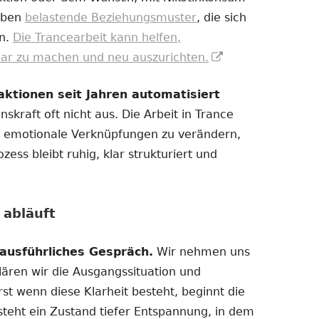
eben
belastende Beziehungsmuster
, die sich
en.
Die Trancearbeit kann helfen,
In
bar zu machen und neu auszurichten.
neuem
tionen seit Jahren automatisiert
Fenster
nskraft oft nicht aus. Die Arbeit in Trance
öffnen
nd emotionale Verknüpfungen zu verändern,
ess bleibt ruhig, klar strukturiert und
 abläuft
ausführliches Gespräch.
Wir nehmen uns
klären wir die Ausgangssituation und
Erst wenn diese Klarheit besteht, beginnt die
tsteht ein Zustand tiefer Entspannung, in dem