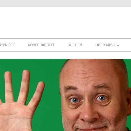
HYPNOSE
KÖRPERARBEIT
BÜCHER
ÜBER MICH
ÜBER MICH
REFERENZEN ERFA
PRESSE
NEWSLETTER