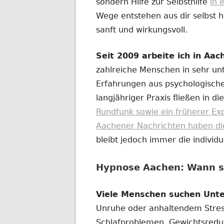
sondern Hilfe zur Selbsthilfe
in 
Wege entstehen aus dir selbst h
sanft und wirkungsvoll.
Seit 2009 arbeite ich in Aa
zahlreiche Menschen in sehr unt
Erfahrungen aus psychologische
langjähriger Praxis fließen in die
Rundfunk sowie ein früherer Ex
Aachener Nachrichten haben diese
bleibt jedoch immer die individ
Hypnose Aachen: Wann si
Viele Menschen suchen Unt
Unruhe oder anhaltendem Stre
Schlafproblemen, Gewichtsredu