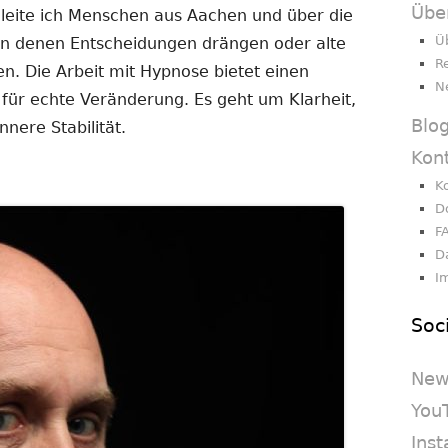
Übe
gleite ich Menschen aus Aachen und über die
Ü
 in denen Entscheidungen drängen oder alte
R
en. Die Arbeit mit Hypnose bietet einen
N
 für echte Veränderung. Es geht um Klarheit,
Blo
nere Stabilität.
Kon
K
D
F
D
I
Soc
New
You
Ins