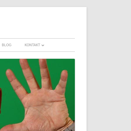
BLOG
KONTAKT
KONTAKT
HRUNGEN UND
DOWNLOADS
FAQ
DATENSCHUTZ
IMPRESSUM