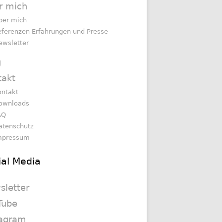
r mich
ber mich
eferenzen Erfahrungen und Presse
ewsletter
g
takt
ontakt
ownloads
AQ
atenschutz
mpressum
ial Media
sletter
Tube
tagram