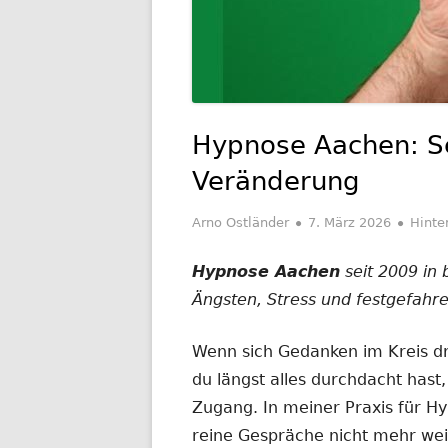
Hypnose Aachen: Se
Veränderung
Autor
Veröffentlicht
Arno Ostländer
7. März 2026
Hinte
am
Hypnose Aachen
seit 2009 in 
Ängsten, Stress und festgefahr
Wenn sich Gedanken im Kreis d
du längst alles durchdacht has
Zugang. In meiner Praxis für H
reine Gespräche nicht mehr we