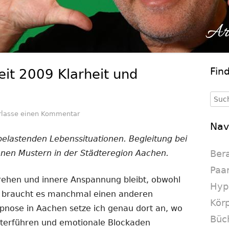
Fin
it 2009 Klarheit und
Ha
Se
Such
nach
zu Hypnose Aachen: Seit 2009 Klarheit und 
rlasse einen Kommentar
Nav
belastenden Lebenssituationen. Begleitung bei
enen Mustern in der Städteregion Aachen.
Ber
Paa
rehen und innere Anspannung bleibt, obwohl
Hyp
t, braucht es manchmal einen anderen
Körp
ypnose in Aachen setze ich genau dort an, wo
Büc
iterführen und emotionale Blockaden