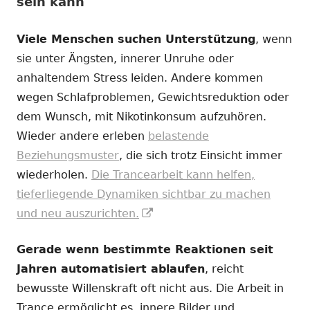
sein kann
Viele Menschen suchen Unterstützung
, wenn
sie unter Ängsten, innerer Unruhe oder
anhaltendem Stress leiden. Andere kommen
wegen Schlafproblemen, Gewichtsreduktion oder
dem Wunsch, mit Nikotinkonsum aufzuhören.
Wieder andere erleben
belastende
Beziehungsmuster
, die sich trotz Einsicht immer
wiederholen.
Die Trancearbeit kann helfen,
tieferliegende Dynamiken sichtbar zu machen
In
und neu auszurichten.
neuem
Gerade wenn bestimmte Reaktionen seit
Fenster
Jahren automatisiert ablaufen
, reicht
öffnen
bewusste Willenskraft oft nicht aus. Die Arbeit in
Trance ermöglicht es, innere Bilder und