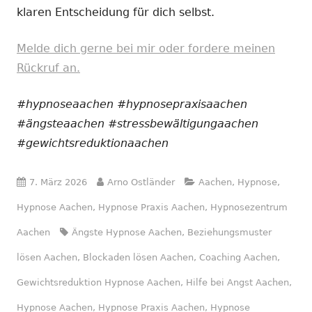
klaren Entscheidung für dich selbst.
Melde dich gerne bei mir oder fordere meinen
Rückruf an.
#hypnoseaachen #hypnosepraxisaachen
#ängsteaachen #stressbewältigungaachen
#gewichtsreduktionaachen
Veröffentlicht
Autor
Kategorien
7. März 2026
Arno Ostländer
Aachen
,
Hypnose
,
am
Hypnose Aachen
,
Hypnose Praxis Aachen
,
Hypnosezentrum
Schlagwörter
Aachen
Ängste Hypnose Aachen
,
Beziehungsmuster
lösen Aachen
,
Blockaden lösen Aachen
,
Coaching Aachen
,
Gewichtsreduktion Hypnose Aachen
,
Hilfe bei Angst Aachen
,
Hypnose Aachen
,
Hypnose Praxis Aachen
,
Hypnose