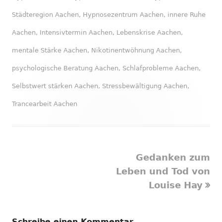
Städteregion Aachen
,
Hypnosezentrum Aachen
,
innere Ruhe
Aachen
,
Intensivtermin Aachen
,
Lebenskrise Aachen
,
mentale Stärke Aachen
,
Nikotinentwöhnung Aachen
,
psychologische Beratung Aachen
,
Schlafprobleme Aachen
,
Selbstwert stärken Aachen
,
Stressbewältigung Aachen
,
Trancearbeit Aachen
Nächster
Gedanken zum
Beitragsnavigation
Beitrag
Leben und Tod von
Louise Hay
Schreibe einen Kommentar