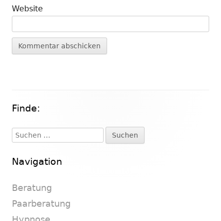
Website
Finde:
Haupt-
Seitenleiste
Suchen
nach:
Navigation
Beratung
Paarberatung
Hypnose