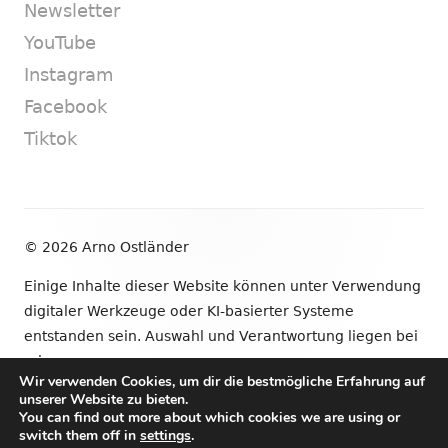
Newsletter
YouTube
Instagram
Facebook
Tiktok
Footer
© 2026 Arno Ostländer
Inhalt
Einige Inhalte dieser Website können unter Verwendung
digitaler Werkzeuge oder KI-basierter Systeme
entstanden sein. Auswahl und Verantwortung liegen bei
mir.
Wir verwenden Cookies, um dir die bestmögliche Erfahrung auf
unserer Website zu bieten.
•
Verwendet
Tiny Framework
•
Anmelden
You can find out more about which cookies we are using or
switch them off in
settings
.
Newsletter
YouTube
Instagram
Facebook
Tik