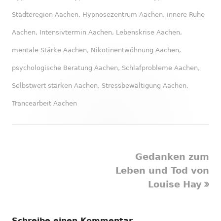
Städteregion Aachen
,
Hypnosezentrum Aachen
,
innere Ruhe
Aachen
,
Intensivtermin Aachen
,
Lebenskrise Aachen
,
mentale Stärke Aachen
,
Nikotinentwöhnung Aachen
,
psychologische Beratung Aachen
,
Schlafprobleme Aachen
,
Selbstwert stärken Aachen
,
Stressbewältigung Aachen
,
Trancearbeit Aachen
Nächster
Gedanken zum
Beitragsnavigation
Beitrag
Leben und Tod von
Louise Hay
Schreibe einen Kommentar