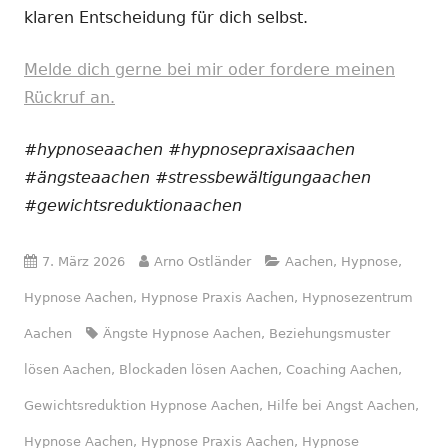
klaren Entscheidung für dich selbst.
Melde dich gerne bei mir oder fordere meinen
Rückruf an.
#hypnoseaachen #hypnosepraxisaachen
#ängsteaachen #stressbewältigungaachen
#gewichtsreduktionaachen
Veröffentlicht
Autor
Kategorien
7. März 2026
Arno Ostländer
Aachen
,
Hypnose
,
am
Hypnose Aachen
,
Hypnose Praxis Aachen
,
Hypnosezentrum
Schlagwörter
Aachen
Ängste Hypnose Aachen
,
Beziehungsmuster
lösen Aachen
,
Blockaden lösen Aachen
,
Coaching Aachen
,
Gewichtsreduktion Hypnose Aachen
,
Hilfe bei Angst Aachen
,
Hypnose Aachen
,
Hypnose Praxis Aachen
,
Hypnose