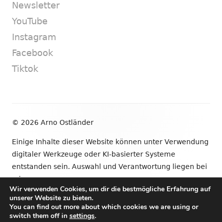
Newsletter
YouTube
Instagram
Facebook
Tiktok
Footer
© 2026 Arno Ostländer
Inhalt
Einige Inhalte dieser Website können unter Verwendung
digitaler Werkzeuge oder KI-basierter Systeme
entstanden sein. Auswahl und Verantwortung liegen bei
mir.
Wir verwenden Cookies, um dir die bestmögliche Erfahrung auf
unserer Website zu bieten.
•
Verwendet
Tiny Framework
•
Anmelden
You can find out more about which cookies we are using or
switch them off in
settings
.
Newsletter
YouTube
Instagram
Facebook
Tik