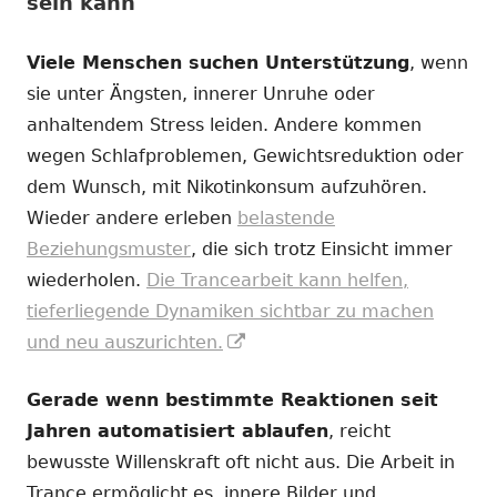
sein kann
Viele Menschen suchen Unterstützung
, wenn
sie unter Ängsten, innerer Unruhe oder
anhaltendem Stress leiden. Andere kommen
wegen Schlafproblemen, Gewichtsreduktion oder
dem Wunsch, mit Nikotinkonsum aufzuhören.
Wieder andere erleben
belastende
Beziehungsmuster
, die sich trotz Einsicht immer
wiederholen.
Die Trancearbeit kann helfen,
tieferliegende Dynamiken sichtbar zu machen
In
und neu auszurichten.
neuem
Gerade wenn bestimmte Reaktionen seit
Fenster
Jahren automatisiert ablaufen
, reicht
öffnen
bewusste Willenskraft oft nicht aus. Die Arbeit in
Trance ermöglicht es, innere Bilder und