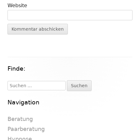
Website
Finde:
Haupt-
Seitenleiste
Suchen
nach:
Navigation
Beratung
Paarberatung
Hypnose