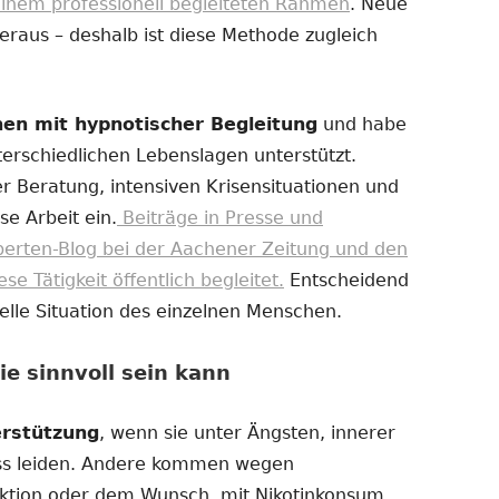
einem professionell begleiteten Rahmen
. Neue
eraus – deshalb ist diese Methode zugleich
chen mit hypnotischer Begleitung
und habe
erschiedlichen Lebenslagen unterstützt.
r Beratung, intensiven Krisensituationen und
se Arbeit ein.
Beiträge in Presse und
perten-Blog bei der Aachener Zeitung und den
 Tätigkeit öffentlich begleitet.
Entscheidend
uelle Situation des einzelnen Menschen.
e sinnvoll sein kann
erstützung
, wenn sie unter Ängsten, innerer
ss leiden. Andere kommen wegen
ktion oder dem Wunsch, mit Nikotinkonsum