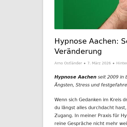
Hypnose Aachen: Se
Veränderung
Autor
Veröffentlicht
Arno Ostländer
7. März 2026
Hinte
am
Hypnose Aachen
seit 2009 in 
Ängsten, Stress und festgefahr
Wenn sich Gedanken im Kreis d
du längst alles durchdacht has
Zugang. In meiner Praxis für H
reine Gespräche nicht mehr we