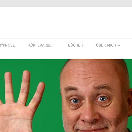
HYPNOSE
KÖRPERARBEIT
BÜCHER
ÜBER MICH
ÜBER MICH
REFERENZEN ERFA
PRESSE
NEWSLETTER