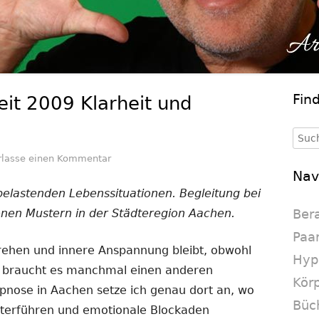
Fin
it 2009 Klarheit und
Ha
Se
Such
nach
zu Hypnose Aachen: Seit 2009 Klarheit und 
rlasse einen Kommentar
Nav
belastenden Lebenssituationen. Begleitung bei
enen Mustern in der Städteregion Aachen.
Ber
Paa
rehen und innere Anspannung bleibt, obwohl
Hyp
t, braucht es manchmal einen anderen
Körp
ypnose in Aachen setze ich genau dort an, wo
Büc
iterführen und emotionale Blockaden