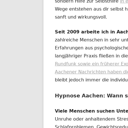
sondern Hilfe zur Selbsthilfe
in 
Wege entstehen aus dir selbst h
sanft und wirkungsvoll.
Seit 2009 arbeite ich in Aa
zahlreiche Menschen in sehr unt
Erfahrungen aus psychologische
langjähriger Praxis fließen in die
Rundfunk sowie ein früherer Ex
Aachener Nachrichten haben diese
bleibt jedoch immer die individ
Hypnose Aachen: Wann si
Viele Menschen suchen Unt
Unruhe oder anhaltendem Stre
Schlafproblemen, Gewichtsredu