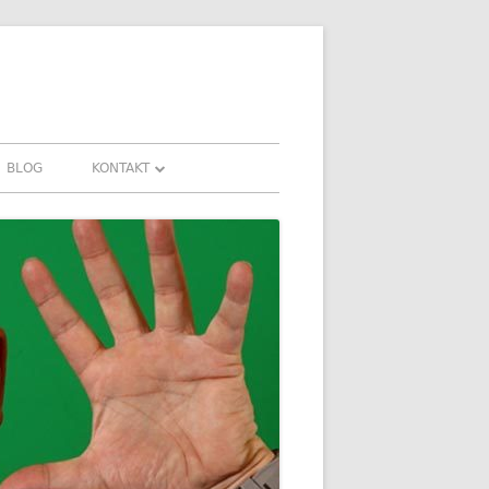
BLOG
KONTAKT
KONTAKT
HRUNGEN UND
DOWNLOADS
FAQ
DATENSCHUTZ
IMPRESSUM