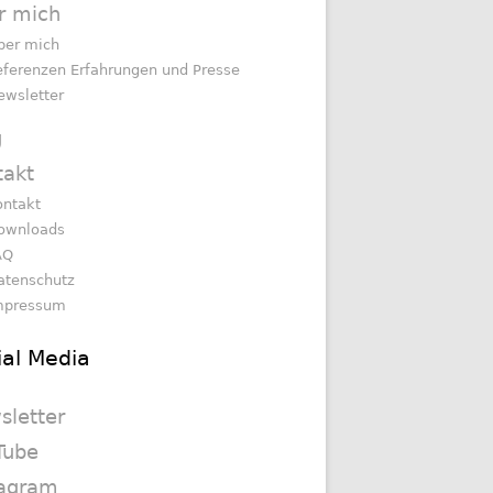
r mich
ber mich
eferenzen Erfahrungen und Presse
ewsletter
g
takt
ontakt
ownloads
AQ
atenschutz
mpressum
ial Media
sletter
Tube
tagram