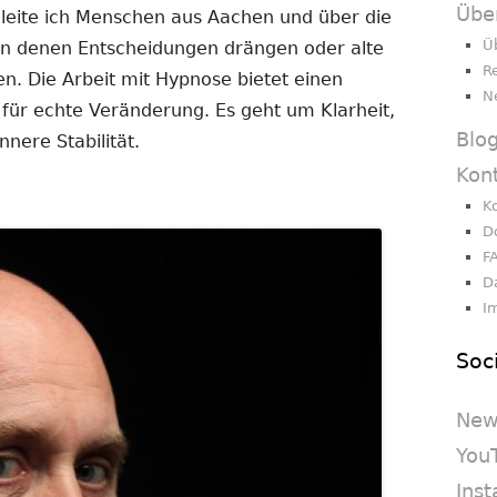
Übe
gleite ich Menschen aus Aachen und über die
Ü
 in denen Entscheidungen drängen oder alte
R
en. Die Arbeit mit Hypnose bietet einen
N
 für echte Veränderung. Es geht um Klarheit,
Blo
nere Stabilität.
Kon
K
D
F
D
I
Soc
New
You
Ins