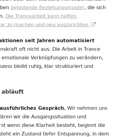
eben
belastende Beziehungsmuster
, die sich
en.
Die Trancearbeit kann helfen,
In
bar zu machen und neu auszurichten.
neuem
tionen seit Jahren automatisiert
Fenster
nskraft oft nicht aus. Die Arbeit in Trance
öffnen
nd emotionale Verknüpfungen zu verändern,
ess bleibt ruhig, klar strukturiert und
 abläuft
ausführliches Gespräch.
Wir nehmen uns
klären wir die Ausgangssituation und
Erst wenn diese Klarheit besteht, beginnt die
tsteht ein Zustand tiefer Entspannung, in dem