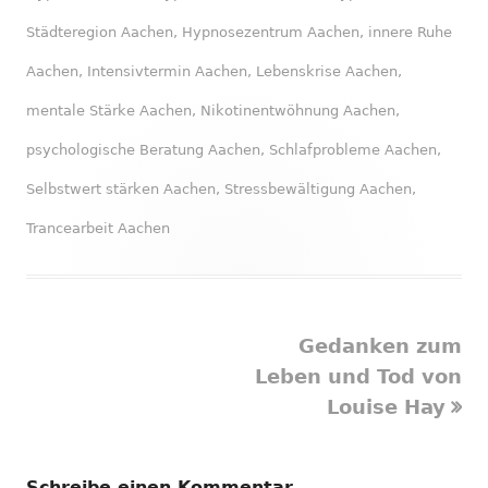
Städteregion Aachen
,
Hypnosezentrum Aachen
,
innere Ruhe
Aachen
,
Intensivtermin Aachen
,
Lebenskrise Aachen
,
mentale Stärke Aachen
,
Nikotinentwöhnung Aachen
,
psychologische Beratung Aachen
,
Schlafprobleme Aachen
,
Selbstwert stärken Aachen
,
Stressbewältigung Aachen
,
Trancearbeit Aachen
Nächster
Gedanken zum
Beitragsnavigation
Beitrag
Leben und Tod von
Louise Hay
Schreibe einen Kommentar