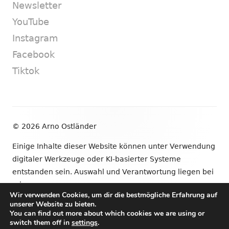
Newsletter
YouTube
Instagram
Facebook
Tiktok
Footer
© 2026 Arno Ostländer
Inhalt
Einige Inhalte dieser Website können unter Verwendung
digitaler Werkzeuge oder KI-basierter Systeme
entstanden sein. Auswahl und Verantwortung liegen bei
mir.
Wir verwenden Cookies, um dir die bestmögliche Erfahrung auf
unserer Website zu bieten.
•
Verwendet
Tiny Framework
•
Anmelden
You can find out more about which cookies we are using or
switch them off in
settings
.
Newsletter
YouTube
Instagram
Facebook
Tik