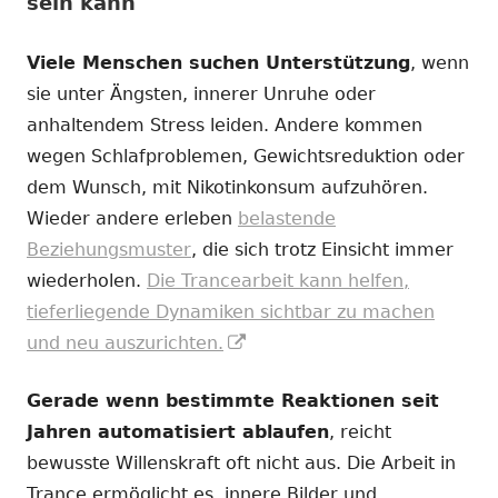
sein kann
Viele Menschen suchen Unterstützung
, wenn
sie unter Ängsten, innerer Unruhe oder
anhaltendem Stress leiden. Andere kommen
wegen Schlafproblemen, Gewichtsreduktion oder
dem Wunsch, mit Nikotinkonsum aufzuhören.
Wieder andere erleben
belastende
Beziehungsmuster
, die sich trotz Einsicht immer
wiederholen.
Die Trancearbeit kann helfen,
tieferliegende Dynamiken sichtbar zu machen
In
und neu auszurichten.
neuem
Gerade wenn bestimmte Reaktionen seit
Fenster
Jahren automatisiert ablaufen
, reicht
öffnen
bewusste Willenskraft oft nicht aus. Die Arbeit in
Trance ermöglicht es, innere Bilder und