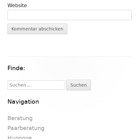
Website
Finde:
Haupt-
Seitenleiste
Suchen
nach:
Navigation
Beratung
Paarberatung
Hypnose