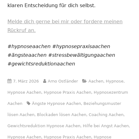
klaren Entscheidung für dich selbst.
Melde dich gerne bei mir oder fordere meinen
Rückruf an.
#hypnoseaachen #hypnosepraxisaachen
#ängsteaachen #stressbewältigungaachen
#gewichtsreduktionaachen
Veröffentlicht
Autor
Kategorien
7. März 2026
Arno Ostländer
Aachen
,
Hypnose
,
am
Hypnose Aachen
,
Hypnose Praxis Aachen
,
Hypnosezentrum
Schlagwörter
Aachen
Ängste Hypnose Aachen
,
Beziehungsmuster
lösen Aachen
,
Blockaden lösen Aachen
,
Coaching Aachen
,
Gewichtsreduktion Hypnose Aachen
,
Hilfe bei Angst Aachen
,
Hypnose Aachen
,
Hypnose Praxis Aachen
,
Hypnose