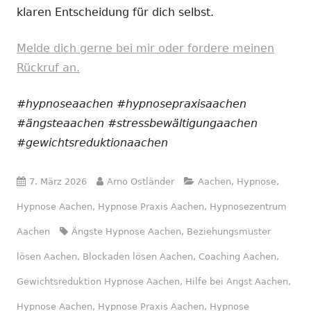
klaren Entscheidung für dich selbst.
Melde dich gerne bei mir oder fordere meinen
Rückruf an.
#hypnoseaachen #hypnosepraxisaachen
#ängsteaachen #stressbewältigungaachen
#gewichtsreduktionaachen
Veröffentlicht
Autor
Kategorien
7. März 2026
Arno Ostländer
Aachen
,
Hypnose
,
am
Hypnose Aachen
,
Hypnose Praxis Aachen
,
Hypnosezentrum
Schlagwörter
Aachen
Ängste Hypnose Aachen
,
Beziehungsmuster
lösen Aachen
,
Blockaden lösen Aachen
,
Coaching Aachen
,
Gewichtsreduktion Hypnose Aachen
,
Hilfe bei Angst Aachen
,
Hypnose Aachen
,
Hypnose Praxis Aachen
,
Hypnose