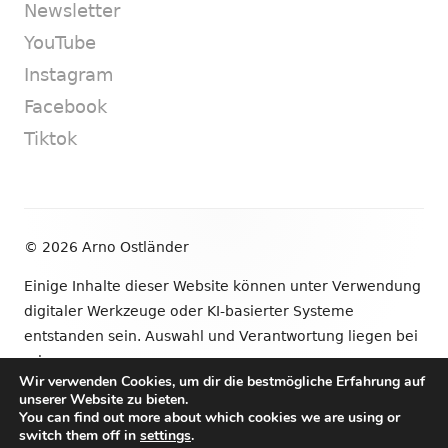
Newsletter
YouTube
Instagram
Facebook
Tiktok
Footer
© 2026 Arno Ostländer
Inhalt
Einige Inhalte dieser Website können unter Verwendung
digitaler Werkzeuge oder KI-basierter Systeme
entstanden sein. Auswahl und Verantwortung liegen bei
mir.
Wir verwenden Cookies, um dir die bestmögliche Erfahrung auf
unserer Website zu bieten.
•
Verwendet
Tiny Framework
•
Anmelden
You can find out more about which cookies we are using or
switch them off in
settings
.
Newsletter
YouTube
Instagram
Facebook
Tik