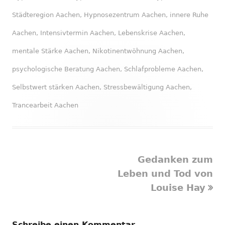
Städteregion Aachen
,
Hypnosezentrum Aachen
,
innere Ruhe
Aachen
,
Intensivtermin Aachen
,
Lebenskrise Aachen
,
mentale Stärke Aachen
,
Nikotinentwöhnung Aachen
,
psychologische Beratung Aachen
,
Schlafprobleme Aachen
,
Selbstwert stärken Aachen
,
Stressbewältigung Aachen
,
Trancearbeit Aachen
Nächster
Gedanken zum
Beitragsnavigation
Beitrag
Leben und Tod von
Louise Hay
Schreibe einen Kommentar