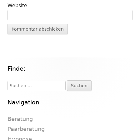
Website
Finde:
Haupt-
Seitenleiste
Suchen
nach:
Navigation
Beratung
Paarberatung
Hypnose