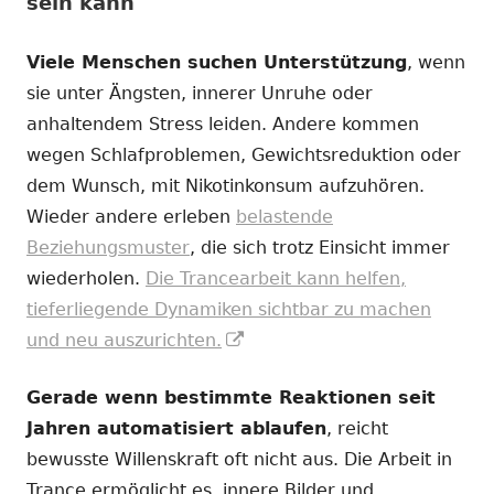
sein kann
Viele Menschen suchen Unterstützung
, wenn
sie unter Ängsten, innerer Unruhe oder
anhaltendem Stress leiden. Andere kommen
wegen Schlafproblemen, Gewichtsreduktion oder
dem Wunsch, mit Nikotinkonsum aufzuhören.
Wieder andere erleben
belastende
Beziehungsmuster
, die sich trotz Einsicht immer
wiederholen.
Die Trancearbeit kann helfen,
tieferliegende Dynamiken sichtbar zu machen
In
und neu auszurichten.
neuem
Gerade wenn bestimmte Reaktionen seit
Fenster
Jahren automatisiert ablaufen
, reicht
öffnen
bewusste Willenskraft oft nicht aus. Die Arbeit in
Trance ermöglicht es, innere Bilder und