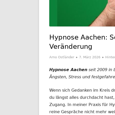
Hypnose Aachen: Se
Veränderung
Autor
Veröffentlicht
Arno Ostländer
7. März 2026
Hinte
am
Hypnose Aachen
seit 2009 in 
Ängsten, Stress und festgefahr
Wenn sich Gedanken im Kreis d
du längst alles durchdacht has
Zugang. In meiner Praxis für H
reine Gespräche nicht mehr we