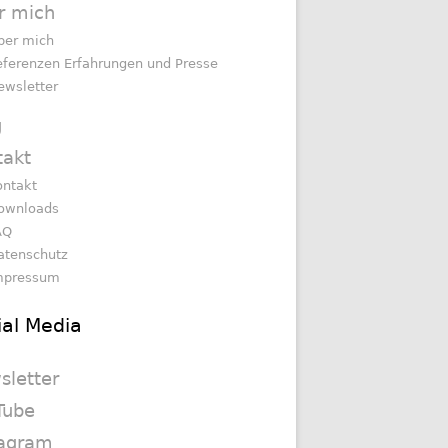
r mich
ber mich
eferenzen Erfahrungen und Presse
ewsletter
g
takt
ontakt
ownloads
AQ
atenschutz
mpressum
ial Media
sletter
Tube
tagram