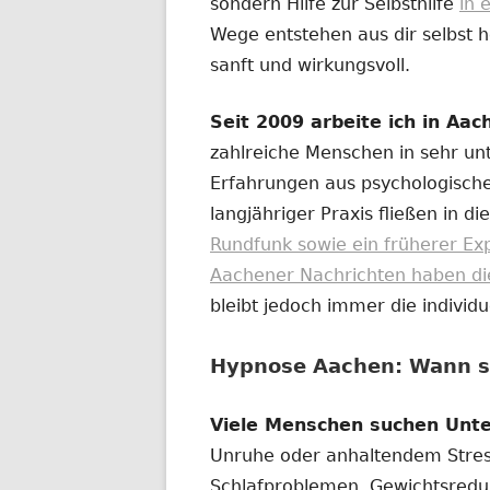
sondern Hilfe zur Selbsthilfe
in 
Wege entstehen aus dir selbst h
sanft und wirkungsvoll.
Seit 2009 arbeite ich in Aa
zahlreiche Menschen in sehr unt
Erfahrungen aus psychologische
langjähriger Praxis fließen in die
Rundfunk sowie ein früherer Ex
Aachener Nachrichten haben diese
bleibt jedoch immer die individ
Hypnose Aachen: Wann si
Viele Menschen suchen Unt
Unruhe oder anhaltendem Stre
Schlafproblemen, Gewichtsredu