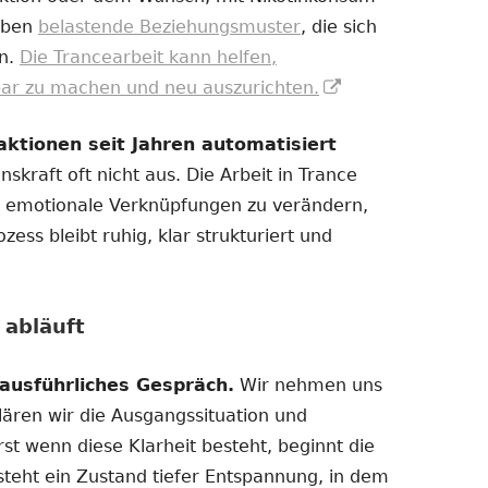
eben
belastende Beziehungsmuster
, die sich
en.
Die Trancearbeit kann helfen,
In
bar zu machen und neu auszurichten.
neuem
tionen seit Jahren automatisiert
Fenster
nskraft oft nicht aus. Die Arbeit in Trance
öffnen
nd emotionale Verknüpfungen zu verändern,
ess bleibt ruhig, klar strukturiert und
 abläuft
ausführliches Gespräch.
Wir nehmen uns
klären wir die Ausgangssituation und
Erst wenn diese Klarheit besteht, beginnt die
tsteht ein Zustand tiefer Entspannung, in dem