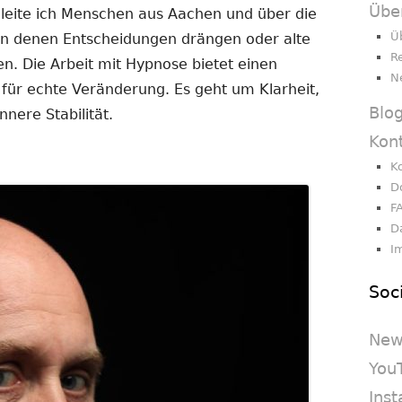
Übe
gleite ich Menschen aus Aachen und über die
Ü
 in denen Entscheidungen drängen oder alte
R
en. Die Arbeit mit Hypnose bietet einen
N
 für echte Veränderung. Es geht um Klarheit,
Blo
nere Stabilität.
Kon
K
D
F
D
I
Soc
New
You
Ins