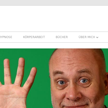
HYPNOSE
KÖRPERARBEIT
BÜCHER
ÜBER MICH
ÜBER MICH
REFERENZEN ERFA
PRESSE
NEWSLETTER