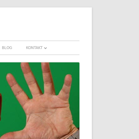
BLOG
KONTAKT
KONTAKT
HRUNGEN UND
DOWNLOADS
FAQ
DATENSCHUTZ
IMPRESSUM