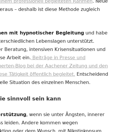
einem professionell begleiteten Rahmen
. Neue
eraus – deshalb ist diese Methode zugleich
chen mit hypnotischer Begleitung
und habe
erschiedlichen Lebenslagen unterstützt.
r Beratung, intensiven Krisensituationen und
se Arbeit ein.
Beiträge in Presse und
perten-Blog bei der Aachener Zeitung und den
 Tätigkeit öffentlich begleitet.
Entscheidend
uelle Situation des einzelnen Menschen.
e sinnvoll sein kann
erstützung
, wenn sie unter Ängsten, innerer
ss leiden. Andere kommen wegen
ktion oder dem Wunsch, mit Nikotinkonsum