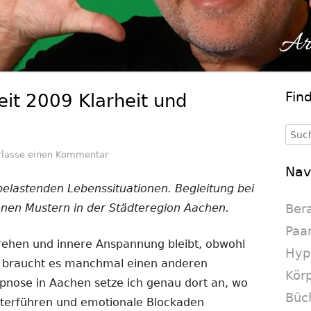
Fin
it 2009 Klarheit und
Ha
Se
Such
nach
zu Hypnose Aachen: Seit 2009 Klarheit und 
rlasse einen Kommentar
Nav
belastenden Lebenssituationen. Begleitung bei
enen Mustern in der Städteregion Aachen.
Ber
Paa
rehen und innere Anspannung bleibt, obwohl
Hyp
t, braucht es manchmal einen anderen
Körp
ypnose in Aachen setze ich genau dort an, wo
Büc
iterführen und emotionale Blockaden