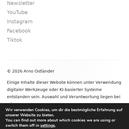
Newsletter
YouTube
Instagram
Facebook
Tiktok
Footer
© 2026 Arno Ostländer
Inhalt
Einige Inhalte dieser Website können unter Verwendung
digitaler Werkzeuge oder KI-basierter Systeme
entstanden sein. Auswahl und Verantwortung liegen bei
mir.
Wir verwenden Cookies, um dir die bestmögliche Erfahrung auf
unserer Website zu bieten.
•
Verwendet
Tiny Framework
•
Anmelden
You can find out more about which cookies we are using or
switch them off in
settings
.
Newsletter
YouTube
Instagram
Facebook
Tik