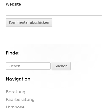
Website
Finde:
Haupt-
Seitenleiste
Suchen
nach:
Navigation
Beratung
Paarberatung
Hypnose