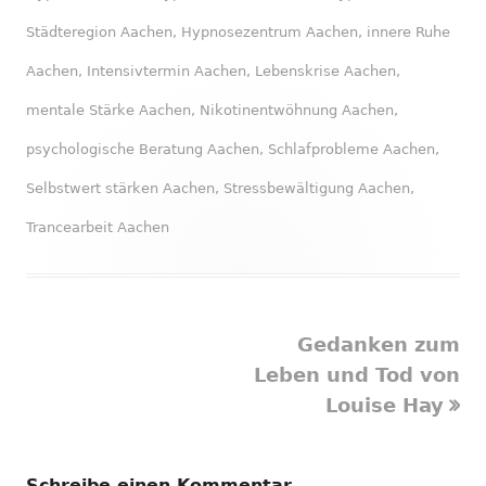
Städteregion Aachen
,
Hypnosezentrum Aachen
,
innere Ruhe
Aachen
,
Intensivtermin Aachen
,
Lebenskrise Aachen
,
mentale Stärke Aachen
,
Nikotinentwöhnung Aachen
,
psychologische Beratung Aachen
,
Schlafprobleme Aachen
,
Selbstwert stärken Aachen
,
Stressbewältigung Aachen
,
Trancearbeit Aachen
Nächster
Gedanken zum
Beitragsnavigation
Beitrag
Leben und Tod von
Louise Hay
Schreibe einen Kommentar