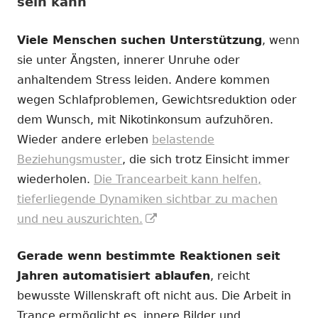
sein kann
Viele Menschen suchen Unterstützung
, wenn
sie unter Ängsten, innerer Unruhe oder
anhaltendem Stress leiden. Andere kommen
wegen Schlafproblemen, Gewichtsreduktion oder
dem Wunsch, mit Nikotinkonsum aufzuhören.
Wieder andere erleben
belastende
Beziehungsmuster
, die sich trotz Einsicht immer
wiederholen.
Die Trancearbeit kann helfen,
tieferliegende Dynamiken sichtbar zu machen
In
und neu auszurichten.
neuem
Gerade wenn bestimmte Reaktionen seit
Fenster
Jahren automatisiert ablaufen
, reicht
öffnen
bewusste Willenskraft oft nicht aus. Die Arbeit in
Trance ermöglicht es, innere Bilder und