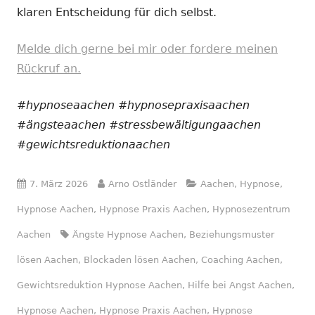
klaren Entscheidung für dich selbst.
Melde dich gerne bei mir oder fordere meinen
Rückruf an.
#hypnoseaachen #hypnosepraxisaachen
#ängsteaachen #stressbewältigungaachen
#gewichtsreduktionaachen
Veröffentlicht
Autor
Kategorien
7. März 2026
Arno Ostländer
Aachen
,
Hypnose
,
am
Hypnose Aachen
,
Hypnose Praxis Aachen
,
Hypnosezentrum
Schlagwörter
Aachen
Ängste Hypnose Aachen
,
Beziehungsmuster
lösen Aachen
,
Blockaden lösen Aachen
,
Coaching Aachen
,
Gewichtsreduktion Hypnose Aachen
,
Hilfe bei Angst Aachen
,
Hypnose Aachen
,
Hypnose Praxis Aachen
,
Hypnose