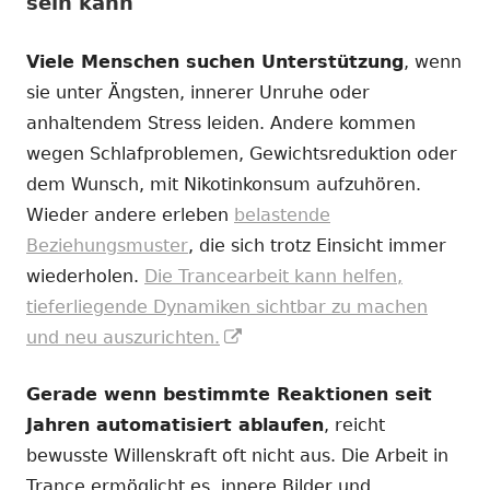
sein kann
Viele Menschen suchen Unterstützung
, wenn
sie unter Ängsten, innerer Unruhe oder
anhaltendem Stress leiden. Andere kommen
wegen Schlafproblemen, Gewichtsreduktion oder
dem Wunsch, mit Nikotinkonsum aufzuhören.
Wieder andere erleben
belastende
Beziehungsmuster
, die sich trotz Einsicht immer
wiederholen.
Die Trancearbeit kann helfen,
tieferliegende Dynamiken sichtbar zu machen
In
und neu auszurichten.
neuem
Gerade wenn bestimmte Reaktionen seit
Fenster
Jahren automatisiert ablaufen
, reicht
öffnen
bewusste Willenskraft oft nicht aus. Die Arbeit in
Trance ermöglicht es, innere Bilder und