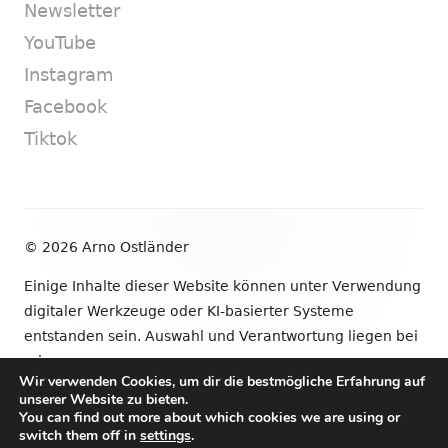
Newsletter
YouTube
Instagram
Facebook
Tiktok
Footer
© 2026 Arno Ostländer
Inhalt
Einige Inhalte dieser Website können unter Verwendung
digitaler Werkzeuge oder KI-basierter Systeme
entstanden sein. Auswahl und Verantwortung liegen bei
mir.
Wir verwenden Cookies, um dir die bestmögliche Erfahrung auf
unserer Website zu bieten.
•
Verwendet
Tiny Framework
•
Anmelden
You can find out more about which cookies we are using or
switch them off in
settings
.
Newsletter
YouTube
Instagram
Facebook
Tik