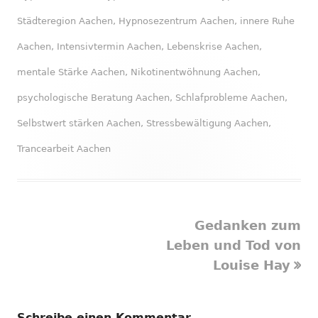
Städteregion Aachen
,
Hypnosezentrum Aachen
,
innere Ruhe
Aachen
,
Intensivtermin Aachen
,
Lebenskrise Aachen
,
mentale Stärke Aachen
,
Nikotinentwöhnung Aachen
,
psychologische Beratung Aachen
,
Schlafprobleme Aachen
,
Selbstwert stärken Aachen
,
Stressbewältigung Aachen
,
Trancearbeit Aachen
Nächster
Gedanken zum
Beitragsnavigation
Beitrag
Leben und Tod von
Louise Hay
Schreibe einen Kommentar