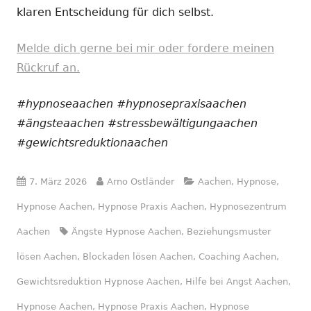
klaren Entscheidung für dich selbst.
Melde dich gerne bei mir oder fordere meinen
Rückruf an.
#hypnoseaachen #hypnosepraxisaachen
#ängsteaachen #stressbewältigungaachen
#gewichtsreduktionaachen
Veröffentlicht
Autor
Kategorien
7. März 2026
Arno Ostländer
Aachen
,
Hypnose
,
am
Hypnose Aachen
,
Hypnose Praxis Aachen
,
Hypnosezentrum
Schlagwörter
Aachen
Ängste Hypnose Aachen
,
Beziehungsmuster
lösen Aachen
,
Blockaden lösen Aachen
,
Coaching Aachen
,
Gewichtsreduktion Hypnose Aachen
,
Hilfe bei Angst Aachen
,
Hypnose Aachen
,
Hypnose Praxis Aachen
,
Hypnose