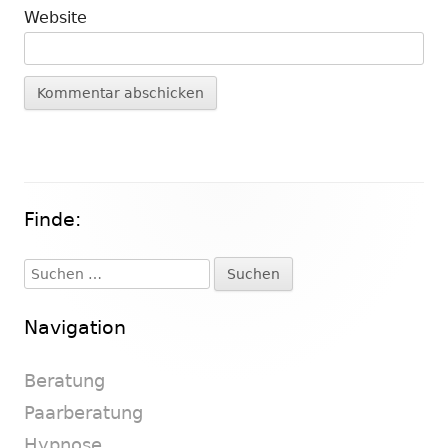
Website
Finde:
Haupt-
Seitenleiste
Suchen
nach:
Navigation
Beratung
Paarberatung
Hypnose