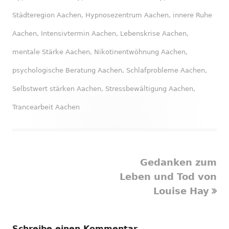
Städteregion Aachen
,
Hypnosezentrum Aachen
,
innere Ruhe
Aachen
,
Intensivtermin Aachen
,
Lebenskrise Aachen
,
mentale Stärke Aachen
,
Nikotinentwöhnung Aachen
,
psychologische Beratung Aachen
,
Schlafprobleme Aachen
,
Selbstwert stärken Aachen
,
Stressbewältigung Aachen
,
Trancearbeit Aachen
Nächster
Gedanken zum
Beitragsnavigation
Beitrag
Leben und Tod von
Louise Hay
Schreibe einen Kommentar