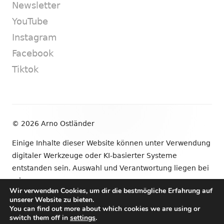
Newsletter
YouTube
Instagram
Facebook
Tiktok
Footer
© 2026 Arno Ostländer
Inhalt
Einige Inhalte dieser Website können unter Verwendung
digitaler Werkzeuge oder KI-basierter Systeme
entstanden sein. Auswahl und Verantwortung liegen bei
mir.
Wir verwenden Cookies, um dir die bestmögliche Erfahrung auf
unserer Website zu bieten.
•
Verwendet
Tiny Framework
•
Anmelden
You can find out more about which cookies we are using or
switch them off in
settings
.
Newsletter
YouTube
Instagram
Facebook
Tik