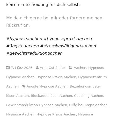
klaren Entscheidung für dich selbst.
Melde dich gerne bei mir oder fordere meinen
Rückruf an.
#hypnoseaachen #hypnosepraxisaachen
#ängsteaachen #stressbewältigungaachen
#gewichtsreduktionaachen
Veröffentlicht
Autor
Kategorien
7. März 2026
Arno Ostländer
Aachen
,
Hypnose
,
am
Hypnose Aachen
,
Hypnose Praxis Aachen
,
Hypnosezentrum
Schlagwörter
Aachen
Ängste Hypnose Aachen
,
Beziehungsmuster
lösen Aachen
,
Blockaden lösen Aachen
,
Coaching Aachen
,
Gewichtsreduktion Hypnose Aachen
,
Hilfe bei Angst Aachen
,
Hypnose Aachen
,
Hypnose Praxis Aachen
,
Hypnose