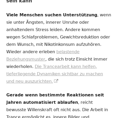
sein kann
Viele Menschen suchen Unterstützung
, wenn
sie unter Ängsten, innerer Unruhe oder
anhaltendem Stress leiden. Andere kommen
wegen Schlafproblemen, Gewichtsreduktion oder
dem Wunsch, mit Nikotinkonsum aufzuhören.
Wieder andere erleben
belastende
Beziehungsmuster
, die sich trotz Einsicht immer
wiederholen.
Die Trancearbeit kann helfen,
tieferliegende Dynamiken sichtbar zu machen
In
und neu auszurichten.
neuem
Gerade wenn bestimmte Reaktionen seit
Fenster
Jahren automatisiert ablaufen
, reicht
öffnen
bewusste Willenskraft oft nicht aus. Die Arbeit in
Trance ermöglicht es, innere Bilder und