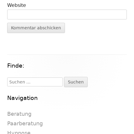
Website
Finde:
Haupt-
Seitenleiste
Suchen
nach:
Navigation
Beratung
Paarberatung
Hypnose