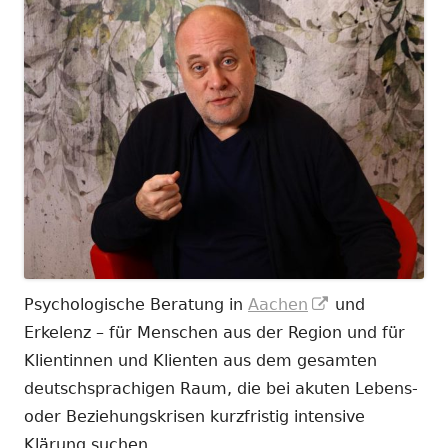
In
Psychologische Beratung in
Aachen
und
neuem
Erkelenz – für Menschen aus der Region und für
Fenster
Klientinnen und Klienten aus dem gesamten
öffnen
deutschsprachigen Raum, die bei akuten Lebens-
oder Beziehungskrisen kurzfristig intensive
Klärung suchen.