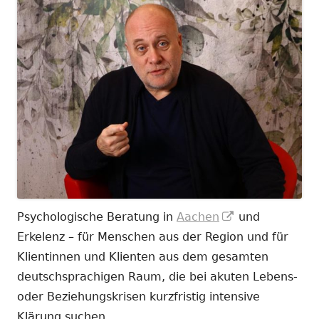
In
Psychologische Beratung in
Aachen
und
neuem
Erkelenz – für Menschen aus der Region und für
Fenster
Klientinnen und Klienten aus dem gesamten
öffnen
deutschsprachigen Raum, die bei akuten Lebens-
oder Beziehungskrisen kurzfristig intensive
Klärung suchen.