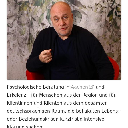
In
Psychologische Beratung in
Aachen
und
neuem
Erkelenz – für Menschen aus der Region und für
Fenster
Klientinnen und Klienten aus dem gesamten
öffnen
deutschsprachigen Raum, die bei akuten Lebens-
oder Beziehungskrisen kurzfristig intensive
Klärung suchen.