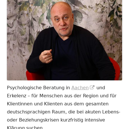
In
Psychologische Beratung in
Aachen
und
neuem
Erkelenz – für Menschen aus der Region und für
Fenster
Klientinnen und Klienten aus dem gesamten
öffnen
deutschsprachigen Raum, die bei akuten Lebens-
oder Beziehungskrisen kurzfristig intensive
Klärung suchen.