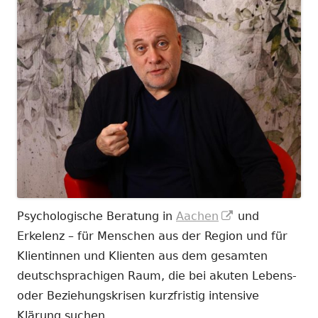
In
Psychologische Beratung in
Aachen
und
neuem
Erkelenz – für Menschen aus der Region und für
Fenster
Klientinnen und Klienten aus dem gesamten
öffnen
deutschsprachigen Raum, die bei akuten Lebens-
oder Beziehungskrisen kurzfristig intensive
Klärung suchen.