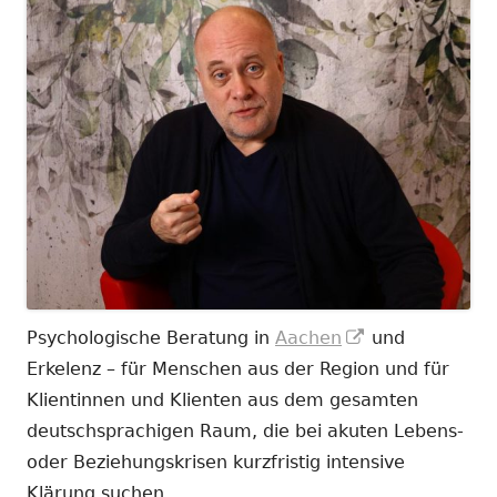
In
Psychologische Beratung in
Aachen
und
neuem
Erkelenz – für Menschen aus der Region und für
Fenster
Klientinnen und Klienten aus dem gesamten
öffnen
deutschsprachigen Raum, die bei akuten Lebens-
oder Beziehungskrisen kurzfristig intensive
Klärung suchen.