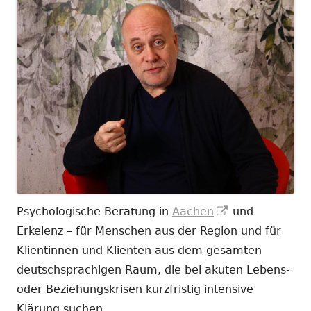
In
Psychologische Beratung in
Aachen
und
neuem
Erkelenz – für Menschen aus der Region und für
Fenster
Klientinnen und Klienten aus dem gesamten
öffnen
deutschsprachigen Raum, die bei akuten Lebens-
oder Beziehungskrisen kurzfristig intensive
Klärung suchen.