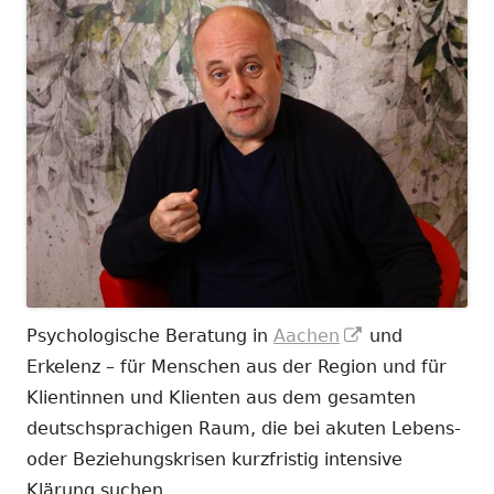
In
Psychologische Beratung in
Aachen
und
neuem
Erkelenz – für Menschen aus der Region und für
Fenster
Klientinnen und Klienten aus dem gesamten
öffnen
deutschsprachigen Raum, die bei akuten Lebens-
oder Beziehungskrisen kurzfristig intensive
Klärung suchen.