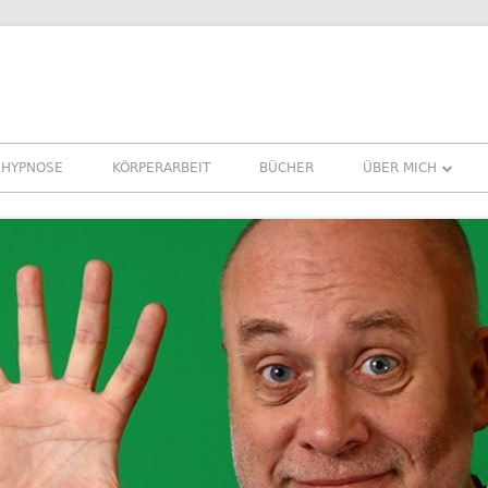
HYPNOSE
KÖRPERARBEIT
BÜCHER
ÜBER MICH
ÜBER MICH
REFERENZEN ERF
PRESSE
NEWSLETTER