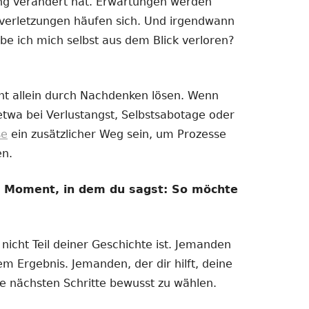
ng verändert hat. Erwartungen werden
nzverletzungen häufen sich. Und irgendwann
be ich mich selbst aus dem Blick verloren?
ht allein durch Nachdenken lösen. Wenn
 etwa bei Verlustangst, Selbstsabotage oder
se
ein zusätzlicher Weg sein, um Prozesse
en.
m Moment, in dem du sagst: So möchte
icht Teil deiner Geschichte ist. Jemanden
m Ergebnis. Jemanden, der dir hilft, deine
ne nächsten Schritte bewusst zu wählen.