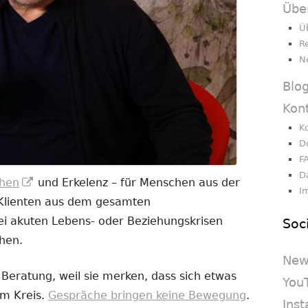
Übe
Ü
R
N
Blo
Kon
K
D
F
D
In
hen
und Erkelenz – für Menschen aus der
I
neuem
 Klienten aus dem gesamten
Fenster
i akuten Lebens- oder Beziehungskrisen
Soc
öffnen
chen.
New
eratung, weil sie merken, dass sich etwas
You
im Kreis.
Gespräche bringen keine Bewegung
.
Ins