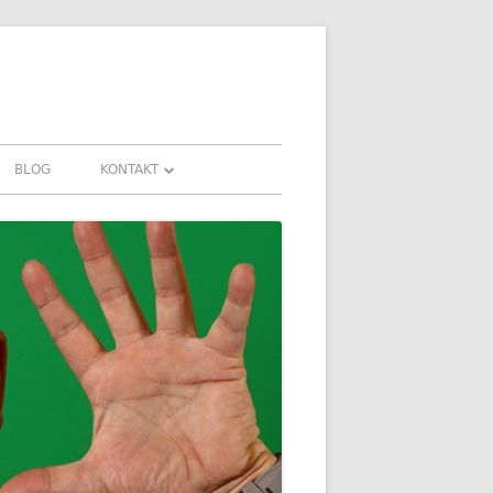
BLOG
KONTAKT
KONTAKT
AHRUNGEN UND
DOWNLOADS
FAQ
DATENSCHUTZ
IMPRESSUM