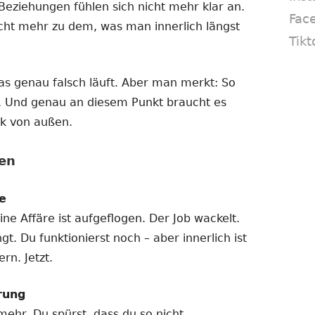
Beziehungen fühlen sich nicht mehr klar an.
Fac
cht mehr zu dem, was man innerlich längst
Tikt
as genau falsch läuft. Aber man merkt: So
. Und genau an diesem Punkt braucht es
ck von außen.
en
e
ne Affäre ist aufgeflogen. Der Job wackelt.
t. Du funktionierst noch – aber innerlich ist
rn. Jetzt.
rung
mehr. Du spürst, dass du so nicht