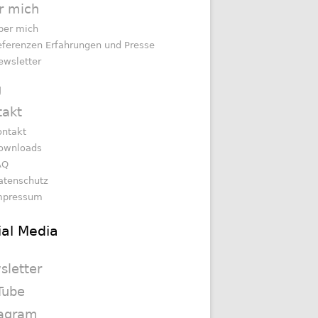
r mich
ber mich
eferenzen Erfahrungen und Presse
ewsletter
g
takt
ontakt
ownloads
AQ
atenschutz
mpressum
ial Media
sletter
Tube
tagram