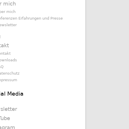
r mich
ber mich
eferenzen Erfahrungen und Presse
ewsletter
g
takt
ontakt
ownloads
AQ
atenschutz
mpressum
ial Media
sletter
Tube
tagram