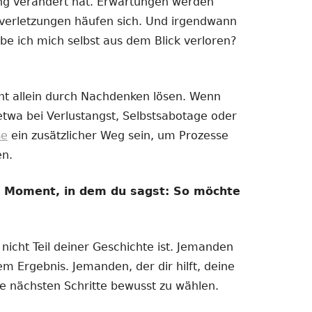
ng verändert hat. Erwartungen werden
nzverletzungen häufen sich. Und irgendwann
be ich mich selbst aus dem Blick verloren?
ht allein durch Nachdenken lösen. Wenn
 etwa bei Verlustangst, Selbstsabotage oder
se
ein zusätzlicher Weg sein, um Prozesse
en.
m Moment, in dem du sagst: So möchte
icht Teil deiner Geschichte ist. Jemanden
m Ergebnis. Jemanden, der dir hilft, deine
ne nächsten Schritte bewusst zu wählen.