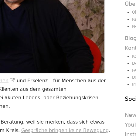
Übe
Ü
R
N
Blo
Kon
K
D
F
D
In
hen
und Erkelenz – für Menschen aus der
I
neuem
 Klienten aus dem gesamten
Fenster
i akuten Lebens- oder Beziehungskrisen
Soc
öffnen
chen.
New
eratung, weil sie merken, dass sich etwas
You
im Kreis.
Gespräche bringen keine Bewegung
.
Ins