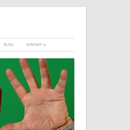
BLOG
KONTAKT
KONTAKT
AHRUNGEN UND
DOWNLOADS
FAQ
DATENSCHUTZ
IMPRESSUM