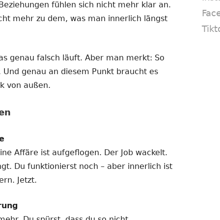
Beziehungen fühlen sich nicht mehr klar an.
Fac
cht mehr zu dem, was man innerlich längst
Tikt
as genau falsch läuft. Aber man merkt: So
. Und genau an diesem Punkt braucht es
ck von außen.
en
e
ne Affäre ist aufgeflogen. Der Job wackelt.
t. Du funktionierst noch – aber innerlich ist
rn. Jetzt.
rung
mehr. Du spürst, dass du so nicht