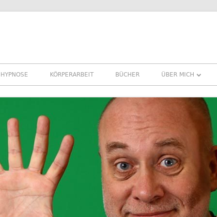
HYPNOSE
KÖRPERARBEIT
BÜCHER
ÜBER MICH
ÜBER MICH
REFERENZEN ERF
PRESSE
NEWSLETTER