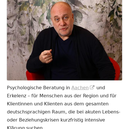
In
Psychologische Beratung in
Aachen
und
neuem
Erkelenz – für Menschen aus der Region und für
Fenster
Klientinnen und Klienten aus dem gesamten
öffnen
deutschsprachigen Raum, die bei akuten Lebens-
oder Beziehungskrisen kurzfristig intensive
Klärung suchen.