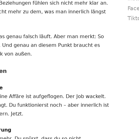
Beziehungen fühlen sich nicht mehr klar an.
Fac
cht mehr zu dem, was man innerlich längst
Tikt
as genau falsch läuft. Aber man merkt: So
. Und genau an diesem Punkt braucht es
ck von außen.
en
e
ne Affäre ist aufgeflogen. Der Job wackelt.
t. Du funktionierst noch – aber innerlich ist
rn. Jetzt.
rung
mehr. Du spürst, dass du so nicht