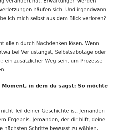
ng verändert hat. Erwartungen werden
nzverletzungen häufen sich. Und irgendwann
be ich mich selbst aus dem Blick verloren?
ht allein durch Nachdenken lösen. Wenn
 etwa bei Verlustangst, Selbstsabotage oder
se
ein zusätzlicher Weg sein, um Prozesse
en.
m Moment, in dem du sagst: So möchte
icht Teil deiner Geschichte ist. Jemanden
m Ergebnis. Jemanden, der dir hilft, deine
ne nächsten Schritte bewusst zu wählen.