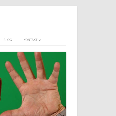
BLOG
KONTAKT
KONTAKT
AHRUNGEN UND
DOWNLOADS
FAQ
DATENSCHUTZ
IMPRESSUM