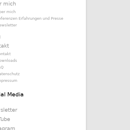
r mich
ber mich
eferenzen Erfahrungen und Presse
ewsletter
g
takt
ontakt
ownloads
AQ
atenschutz
mpressum
ial Media
sletter
Tube
tagram