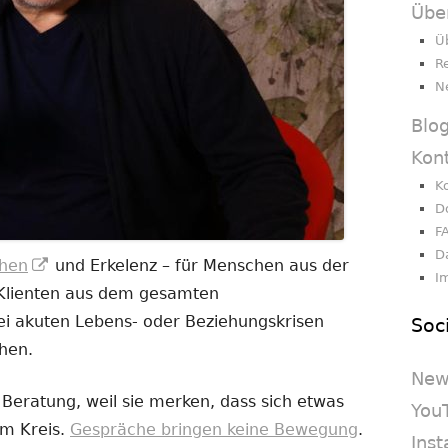
Übe
Ü
R
N
Blo
Kon
K
D
F
D
In
hen
und Erkelenz – für Menschen aus der
I
neuem
 Klienten aus dem gesamten
Fenster
i akuten Lebens- oder Beziehungskrisen
Soc
öffnen
chen.
New
eratung, weil sie merken, dass sich etwas
You
im Kreis.
Gespräche bringen keine Bewegung
.
Ins