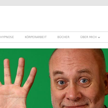
HYPNOSE
KÖRPERARBEIT
BÜCHER
ÜBER MICH
ÜBER MICH
REFERENZEN ERF
PRESSE
NEWSLETTER