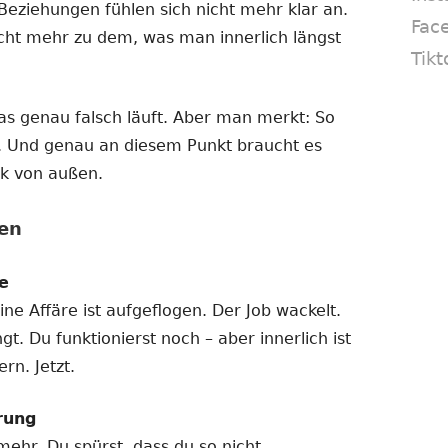
Beziehungen fühlen sich nicht mehr klar an.
Fac
cht mehr zu dem, was man innerlich längst
Tikt
as genau falsch läuft. Aber man merkt: So
. Und genau an diesem Punkt braucht es
ck von außen.
en
e
ne Affäre ist aufgeflogen. Der Job wackelt.
t. Du funktionierst noch – aber innerlich ist
rn. Jetzt.
rung
mehr. Du spürst, dass du so nicht