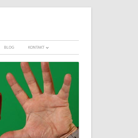
BLOG
KONTAKT
KONTAKT
AHRUNGEN UND
DOWNLOADS
FAQ
DATENSCHUTZ
IMPRESSUM