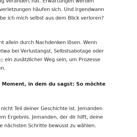
ng verändert hat. Erwartungen werden
nzverletzungen häufen sich. Und irgendwann
be ich mich selbst aus dem Blick verloren?
ht allein durch Nachdenken lösen. Wenn
 etwa bei Verlustangst, Selbstsabotage oder
se
ein zusätzlicher Weg sein, um Prozesse
en.
m Moment, in dem du sagst: So möchte
icht Teil deiner Geschichte ist. Jemanden
m Ergebnis. Jemanden, der dir hilft, deine
ne nächsten Schritte bewusst zu wählen.