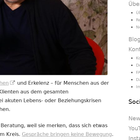
Übe
Ü
R
N
Blo
Kon
K
D
F
D
In
hen
und Erkelenz – für Menschen aus der
I
neuem
 Klienten aus dem gesamten
Fenster
i akuten Lebens- oder Beziehungskrisen
Soc
öffnen
chen.
New
eratung, weil sie merken, dass sich etwas
You
im Kreis.
Gespräche bringen keine Bewegung
.
Ins