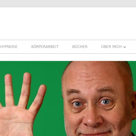
HYPNOSE
KÖRPERARBEIT
BÜCHER
ÜBER MICH
ÜBER MICH
REFERENZEN ERF
PRESSE
NEWSLETTER