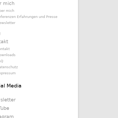
r mich
ber mich
eferenzen Erfahrungen und Presse
ewsletter
g
takt
ontakt
ownloads
AQ
atenschutz
mpressum
ial Media
sletter
Tube
tagram