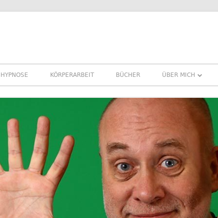
HYPNOSE
KÖRPERARBEIT
BÜCHER
ÜBER MICH
ÜBER MICH
REFERENZEN ERF
PRESSE
NEWSLETTER