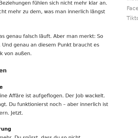
Beziehungen fühlen sich nicht mehr klar an.
Fac
cht mehr zu dem, was man innerlich längst
Tikt
as genau falsch läuft. Aber man merkt: So
. Und genau an diesem Punkt braucht es
ck von außen.
en
e
ne Affäre ist aufgeflogen. Der Job wackelt.
t. Du funktionierst noch – aber innerlich ist
rn. Jetzt.
rung
mehr. Du spürst, dass du so nicht