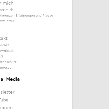
r mich
ber mich
eferenzen Erfahrungen und Presse
ewsletter
g
takt
ontakt
ownloads
AQ
atenschutz
mpressum
ial Media
sletter
Tube
tagram