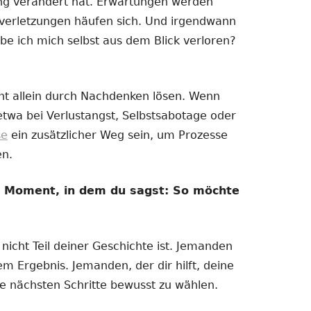
ng verändert hat. Erwartungen werden
nzverletzungen häufen sich. Und irgendwann
be ich mich selbst aus dem Blick verloren?
ht allein durch Nachdenken lösen. Wenn
 etwa bei Verlustangst, Selbstsabotage oder
se
ein zusätzlicher Weg sein, um Prozesse
en.
m Moment, in dem du sagst: So möchte
icht Teil deiner Geschichte ist. Jemanden
m Ergebnis. Jemanden, der dir hilft, deine
ne nächsten Schritte bewusst zu wählen.