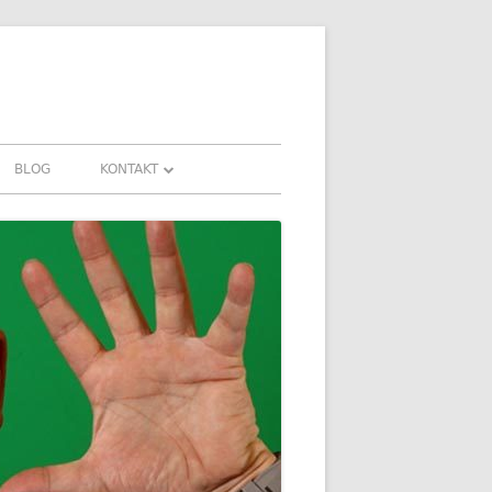
BLOG
KONTAKT
KONTAKT
AHRUNGEN UND
DOWNLOADS
FAQ
DATENSCHUTZ
IMPRESSUM