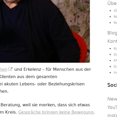
Übe
Ü
R
N
Blo
Kon
K
D
F
D
In
hen
und Erkelenz – für Menschen aus der
I
neuem
 Klienten aus dem gesamten
Fenster
i akuten Lebens- oder Beziehungskrisen
Soc
öffnen
chen.
New
eratung, weil sie merken, dass sich etwas
You
im Kreis.
Gespräche bringen keine Bewegung
.
Ins