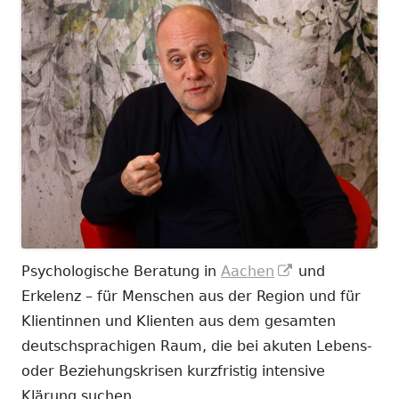
In
Psychologische Beratung in
Aachen
und
neuem
Erkelenz – für Menschen aus der Region und für
Fenster
Klientinnen und Klienten aus dem gesamten
öffnen
deutschsprachigen Raum, die bei akuten Lebens-
oder Beziehungskrisen kurzfristig intensive
Klärung suchen.