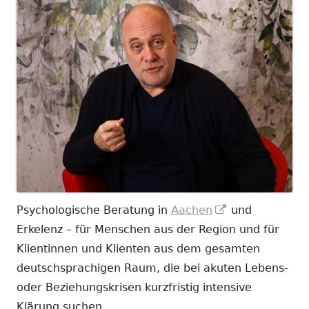
In
Psychologische Beratung in
Aachen
und
neuem
Erkelenz – für Menschen aus der Region und für
Fenster
Klientinnen und Klienten aus dem gesamten
öffnen
deutschsprachigen Raum, die bei akuten Lebens-
oder Beziehungskrisen kurzfristig intensive
Klärung suchen.