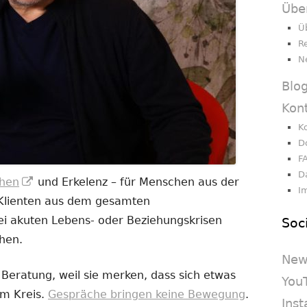
Übe
Ü
R
N
Blo
Kon
K
D
F
D
In
hen
und Erkelenz – für Menschen aus der
I
neuem
 Klienten aus dem gesamten
Fenster
i akuten Lebens- oder Beziehungskrisen
Soc
öffnen
chen.
New
eratung, weil sie merken, dass sich etwas
You
im Kreis.
Gespräche bringen keine Bewegung
.
Ins