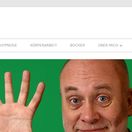
HYPNOSE
KÖRPERARBEIT
BÜCHER
ÜBER MICH
ÜBER MICH
REFERENZEN ERF
PRESSE
NEWSLETTER