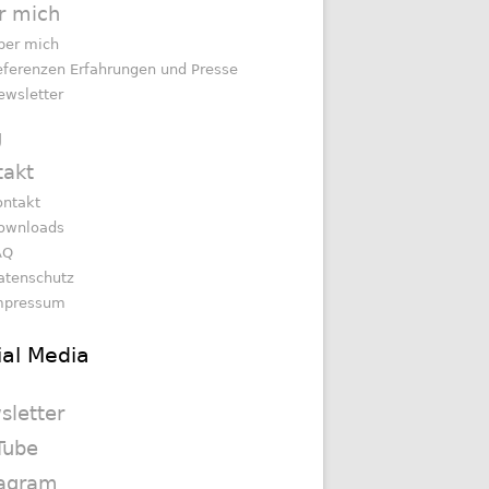
r mich
ber mich
eferenzen Erfahrungen und Presse
ewsletter
g
takt
ontakt
ownloads
AQ
atenschutz
mpressum
ial Media
sletter
Tube
tagram