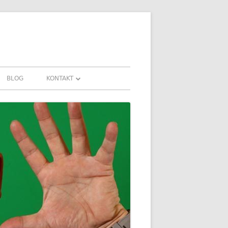
BLOG
KONTAKT
KONTAKT
AHRUNGEN UND
DOWNLOADS
FAQ
DATENSCHUTZ
IMPRESSUM