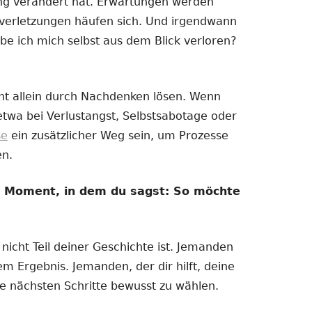
ng verändert hat. Erwartungen werden
nzverletzungen häufen sich. Und irgendwann
be ich mich selbst aus dem Blick verloren?
ht allein durch Nachdenken lösen. Wenn
 etwa bei Verlustangst, Selbstsabotage oder
se
ein zusätzlicher Weg sein, um Prozesse
en.
m Moment, in dem du sagst: So möchte
icht Teil deiner Geschichte ist. Jemanden
m Ergebnis. Jemanden, der dir hilft, deine
ne nächsten Schritte bewusst zu wählen.