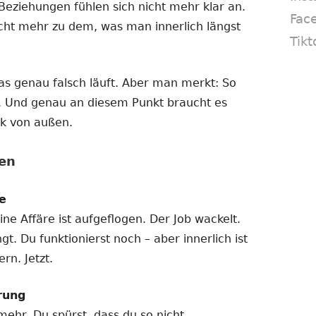
Beziehungen fühlen sich nicht mehr klar an.
Fac
cht mehr zu dem, was man innerlich längst
Tikt
as genau falsch läuft. Aber man merkt: So
. Und genau an diesem Punkt braucht es
ck von außen.
en
e
ne Affäre ist aufgeflogen. Der Job wackelt.
t. Du funktionierst noch – aber innerlich ist
rn. Jetzt.
rung
mehr. Du spürst, dass du so nicht