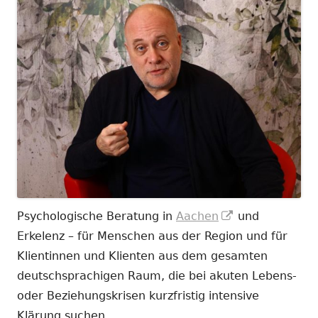
In
Psychologische Beratung in
Aachen
und
neuem
Erkelenz – für Menschen aus der Region und für
Fenster
Klientinnen und Klienten aus dem gesamten
öffnen
deutschsprachigen Raum, die bei akuten Lebens-
oder Beziehungskrisen kurzfristig intensive
Klärung suchen.