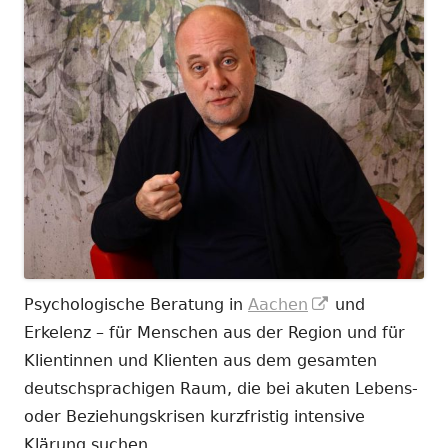
In
Psychologische Beratung in
Aachen
und
neuem
Erkelenz – für Menschen aus der Region und für
Fenster
Klientinnen und Klienten aus dem gesamten
öffnen
deutschsprachigen Raum, die bei akuten Lebens-
oder Beziehungskrisen kurzfristig intensive
Klärung suchen.