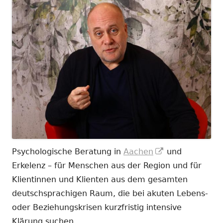
In
Psychologische Beratung in
Aachen
und
neuem
Erkelenz – für Menschen aus der Region und für
Fenster
Klientinnen und Klienten aus dem gesamten
öffnen
deutschsprachigen Raum, die bei akuten Lebens-
oder Beziehungskrisen kurzfristig intensive
Klärung suchen.