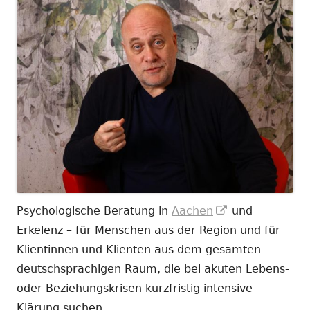
In
Psychologische Beratung in
Aachen
und
neuem
Erkelenz – für Menschen aus der Region und für
Fenster
Klientinnen und Klienten aus dem gesamten
öffnen
deutschsprachigen Raum, die bei akuten Lebens-
oder Beziehungskrisen kurzfristig intensive
Klärung suchen.