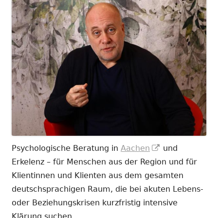
In
Psychologische Beratung in
Aachen
und
neuem
Erkelenz – für Menschen aus der Region und für
Fenster
Klientinnen und Klienten aus dem gesamten
öffnen
deutschsprachigen Raum, die bei akuten Lebens-
oder Beziehungskrisen kurzfristig intensive
Klärung suchen.