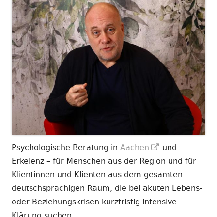
In
Psychologische Beratung in
Aachen
und
neuem
Erkelenz – für Menschen aus der Region und für
Fenster
Klientinnen und Klienten aus dem gesamten
öffnen
deutschsprachigen Raum, die bei akuten Lebens-
oder Beziehungskrisen kurzfristig intensive
Klärung suchen.