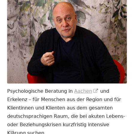
In
Psychologische Beratung in
Aachen
und
neuem
Erkelenz – für Menschen aus der Region und für
Fenster
Klientinnen und Klienten aus dem gesamten
öffnen
deutschsprachigen Raum, die bei akuten Lebens-
oder Beziehungskrisen kurzfristig intensive
Klärung suchen.