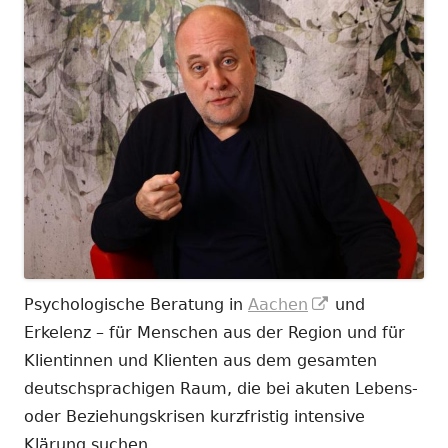
In
Psychologische Beratung in
Aachen
und
neuem
Erkelenz – für Menschen aus der Region und für
Fenster
Klientinnen und Klienten aus dem gesamten
öffnen
deutschsprachigen Raum, die bei akuten Lebens-
oder Beziehungskrisen kurzfristig intensive
Klärung suchen.