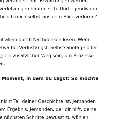
ng verändert hat. Erwartungen werden
nzverletzungen häufen sich. Und irgendwann
be ich mich selbst aus dem Blick verloren?
ht allein durch Nachdenken lösen. Wenn
 etwa bei Verlustangst, Selbstsabotage oder
se
ein zusätzlicher Weg sein, um Prozesse
en.
m Moment, in dem du sagst: So möchte
icht Teil deiner Geschichte ist. Jemanden
m Ergebnis. Jemanden, der dir hilft, deine
ne nächsten Schritte bewusst zu wählen.