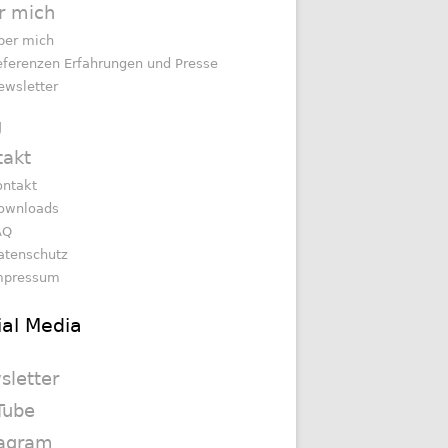
r mich
ber mich
eferenzen Erfahrungen und Presse
ewsletter
g
takt
ontakt
ownloads
AQ
atenschutz
mpressum
ial Media
sletter
Tube
tagram