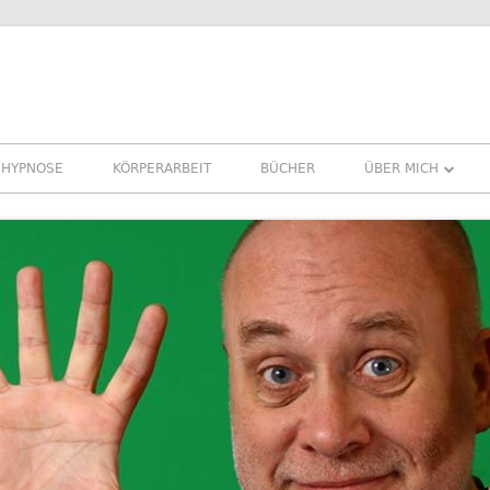
HYPNOSE
KÖRPERARBEIT
BÜCHER
ÜBER MICH
ÜBER MICH
REFERENZEN ERF
PRESSE
NEWSLETTER