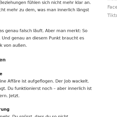
Beziehungen fühlen sich nicht mehr klar an.
Fac
cht mehr zu dem, was man innerlich längst
Tikt
as genau falsch läuft. Aber man merkt: So
. Und genau an diesem Punkt braucht es
ck von außen.
en
e
ne Affäre ist aufgeflogen. Der Job wackelt.
t. Du funktionierst noch – aber innerlich ist
rn. Jetzt.
rung
mehr. Du spürst, dass du so nicht