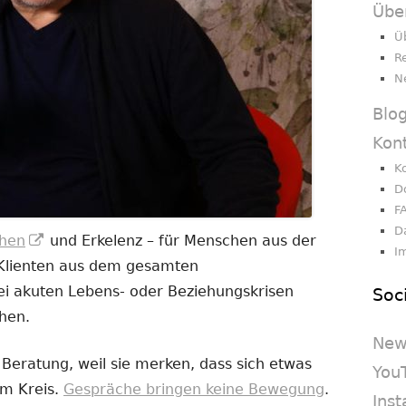
Übe
Ü
R
N
Blo
Kon
K
D
F
D
In
hen
und Erkelenz – für Menschen aus der
I
neuem
 Klienten aus dem gesamten
Fenster
i akuten Lebens- oder Beziehungskrisen
Soc
öffnen
chen.
New
eratung, weil sie merken, dass sich etwas
You
im Kreis.
Gespräche bringen keine Bewegung
.
Ins