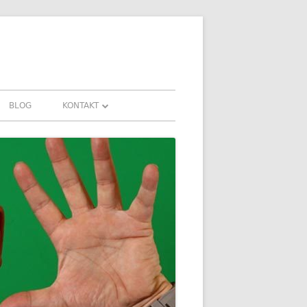
BLOG
KONTAKT
KONTAKT
AHRUNGEN UND
DOWNLOADS
FAQ
DATENSCHUTZ
IMPRESSUM