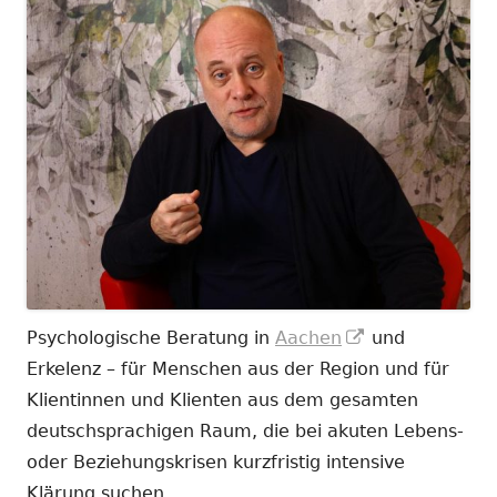
In
Psychologische Beratung in
Aachen
und
neuem
Erkelenz – für Menschen aus der Region und für
Fenster
Klientinnen und Klienten aus dem gesamten
öffnen
deutschsprachigen Raum, die bei akuten Lebens-
oder Beziehungskrisen kurzfristig intensive
Klärung suchen.