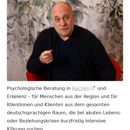
In
Psychologische Beratung in
Aachen
und
neuem
Erkelenz – für Menschen aus der Region und für
Fenster
Klientinnen und Klienten aus dem gesamten
öffnen
deutschsprachigen Raum, die bei akuten Lebens-
oder Beziehungskrisen kurzfristig intensive
Klärung suchen.